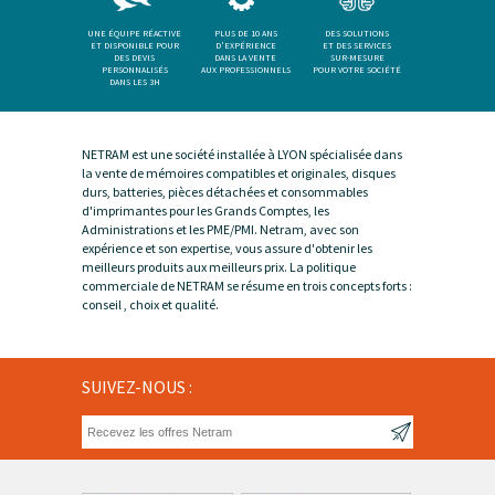
UNE ÉQUIPE RÉACTIVE
PLUS DE 10 ANS
DES SOLUTIONS
ET DISPONIBLE POUR
D'EXPÉRIENCE
ET DES SERVICES
DES DEVIS
DANS LA VENTE
SUR-MESURE
PERSONNALISÉS
AUX PROFESSIONNELS
POUR VOTRE SOCIÉTÉ
DANS LES 3H
NETRAM est une société installée à LYON spécialisée dans
la vente de mémoires compatibles et originales, disques
durs, batteries, pièces détachées et consommables
d'imprimantes pour les Grands Comptes, les
Administrations et les PME/PMI. Netram, avec son
expérience et son expertise, vous assure d'obtenir les
meilleurs produits aux meilleurs prix. La politique
commerciale de NETRAM se résume en trois concepts forts :
conseil , choix et qualité.
SUIVEZ-NOUS :