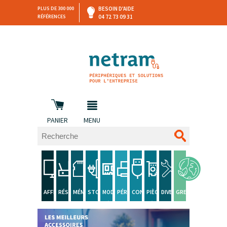
PLUS DE 300 000
BESOIN D'AIDE
RÉFÉRENCES
04 72 73 09 31
SAV
DEVIS
PERSONNALISÉ
et retours
DANS LES 3 HEURES !
PANIER
MENU
AFFICHAGE
RÉSEAU
MÉMOIRE
STOCKAGE
PÉRIPHÉRIQUE
CONNECTIQUE
DIVERS
GREEN
MODULE
PIÈCE
FLASH
MÉMOIRE
DÉTACHÉE