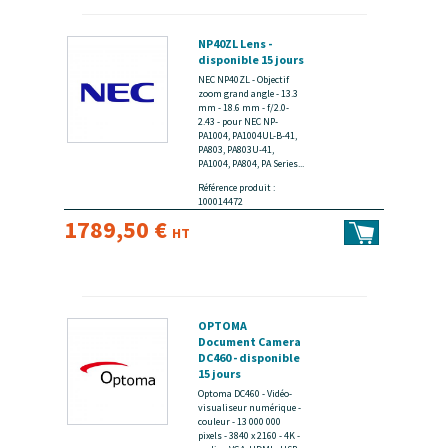
NP40ZL Lens -
disponible 15 jours
NEC NP40ZL - Objectif
zoom grand angle - 13.3
mm - 18.6 mm - f/2.0-
2.43 - pour NEC NP-
PA1004, PA1004UL-B-41,
PA803, PA803U-41,
PA1004, PA804, PA Series...
Référence produit :
100014472
1789,50 €
HT
OPTOMA
Document Camera
DC460 - disponible
15 jours
Optoma DC460 - Vidéo-
visualiseur numérique -
couleur - 13 000 000
pixels - 3840 x 2160 - 4K -