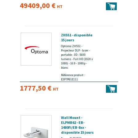
49409,00 €
HT
ZH551 - disponible
15 jours
Optoma ZH551 -
Projecteur DLP - laser -
portable - 3D - 5600
lumens - Full HD (1920 x
1080) - 16:9 - 1080p -
blanc
Référence produit :
E3P7P81E111
1777,50 €
HT
Wall Mount -
ELPMB62 - EB-
1480Fi/EB-8xx -
disponible 15 jours