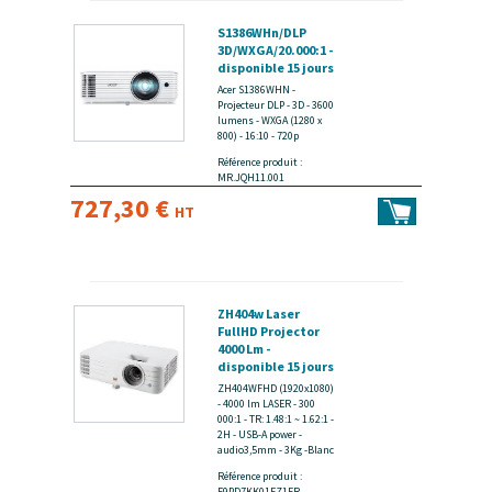
S1386WHn/DLP
3D/WXGA/20.000:1 -
disponible 15 jours
Acer S1386WHN -
Projecteur DLP - 3D - 3600
lumens - WXGA (1280 x
800) - 16:10 - 720p
Référence produit :
MR.JQH11.001
727,30 €
HT
ZH404w Laser
FullHD Projector
4000 Lm -
disponible 15 jours
ZH404WFHD (1920x1080)
- 4000 lm LASER - 300
000:1 - TR: 1.48:1 ~ 1.62:1 -
2H - USB-A power -
audio3,5mm - 3Kg -Blanc
Référence produit :
E9PD7KK01EZ1FR