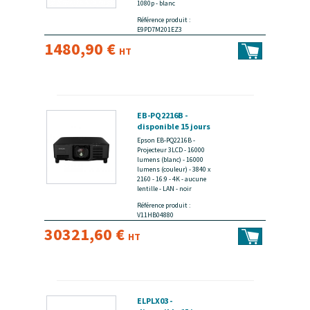
1080p - blanc
Référence produit :
E9PD7M201EZ3
1480,90 €
HT
EB-PQ2216B -
disponible 15 jours
Epson EB-PQ2216B -
Projecteur 3LCD - 16000
lumens (blanc) - 16000
lumens (couleur) - 3840 x
2160 - 16:9 - 4K - aucune
lentille - LAN - noir
Référence produit :
V11HB04880
30321,60 €
HT
ELPLX03 -