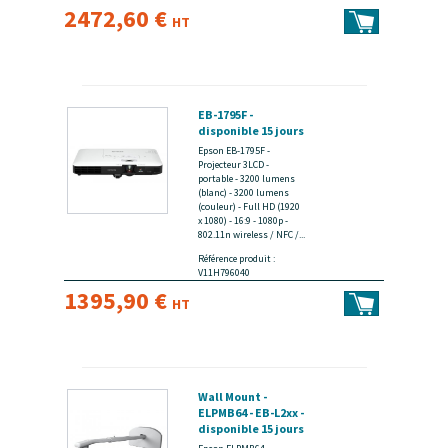
2472,60 €
HT
EB-1795F -
disponible 15 jours
Epson EB-1795F -
Projecteur 3LCD -
portable - 3200 lumens
(blanc) - 3200 lumens
(couleur) - Full HD (1920
x 1080) - 16:9 - 1080p -
802.11n wireless / NFC /...
Référence produit :
V11H796040
1395,90 €
HT
Wall Mount -
ELPMB64 - EB-L2xx -
disponible 15 jours