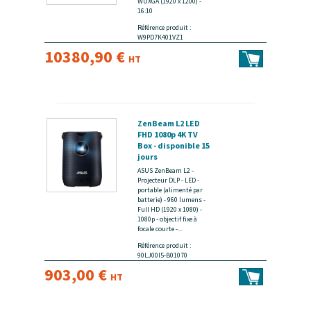
WUXGA (1920 x 1200) -
16:10
Référence produit :
W9PD7K401VZ1
10380,90 €
HT
ZenBeam L2 LED
FHD 1080p 4K TV
Box - disponible 15
jours
ASUS ZenBeam L2 -
Projecteur DLP - LED -
portable (alimenté par
batterie) - 960 lumens -
Full HD (1920 x 1080) -
1080p - objectif fixe à
focale courte -...
Référence produit :
90LJ00I5-B01070
903,00 €
HT