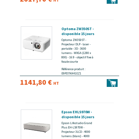
HT
Optoma ZW350ST -
disponible 15 jours
Optoma ZW350ST -
Projecteur DLP - laser -
portable - 3D - 3600
lumens - WXGA (1280 x
800) - 16:9 - objectif fixe à
focale courte
Référence produit :
E9PD7KK41EZ1
1141,80 €
HT
Epson EHLS970W -
disponible 15 jours
Epson Lifestudio Grand
Plus EH-LS970W -
Projecteur 3LCD - 4000
lumens (blanc) - 4000