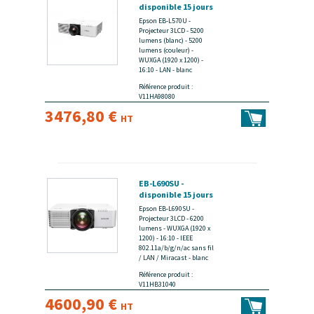
disponible 15 jours
Epson EB-L570U -
Projecteur 3LCD - 5200
lumens (blanc) - 5200
lumens (couleur) -
WUXGA (1920 x 1200) -
16:10 - LAN - blanc
Référence produit :
V11HA98080
3476,80 €
HT
EB-L690SU -
disponible 15 jours
Epson EB-L690SU -
Projecteur 3LCD - 6200
lumens - WUXGA (1920 x
1200) - 16:10 - IEEE
802.11a/b/g/n/ac sans fil
/ LAN / Miracast - blanc
Référence produit :
V11HB31040
4600,90 €
HT