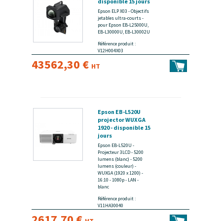
disponible 15 jours
Epson ELP X03 - Objectifs
jetables ultra-courts -
pour Epson EB-L25000U,
EB-L30000U, EB-L30002U
Référence produit :
V12H004X03
43562,30 €
HT
Epson EB-L520U
projector WUXGA
1920 - disponible 15
jours
Epson EB-L520U -
Projecteur 3LCD - 5200
lumens (blanc) - 5200
lumens (couleur) -
WUXGA (1920 x 1200) -
16:10 - 1080p - LAN -
blanc
Référence produit :
V11HA30040
2617,70 €