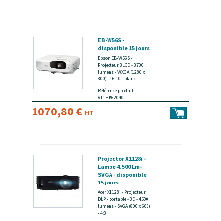
EB-W56S -
disponible 15 jours
Epson EB-W56S -
Projecteur 3LCD - 3700
lumens - WXGA (1280 x
800) - 16:10 - blanc
Référence produit :
V11HB62040
1070,80 €
HT
Projector X1128i -
Lampe 4.500 Lm-
SVGA - disponible
15 jours
Acer X1128i - Projecteur
DLP - portable - 3D - 4500
lumens - SVGA (800 x 600)
- 4:3