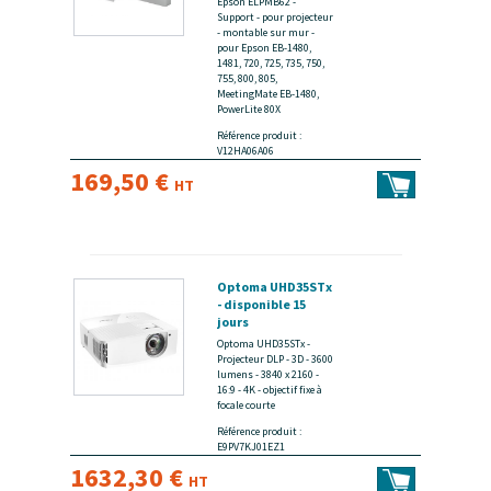
Epson ELPMB62 -
Support - pour projecteur
- montable sur mur -
pour Epson EB-1480,
1481, 720, 725, 735, 750,
755, 800, 805,
MeetingMate EB-1480,
PowerLite 80X
Référence produit :
V12HA06A06
169,50 €
HT
Optoma UHD35STx
- disponible 15
jours
Optoma UHD35STx -
Projecteur DLP - 3D - 3600
lumens - 3840 x 2160 -
16:9 - 4K - objectif fixe à
focale courte
Référence produit :
E9PV7KJ01EZ1
1632,30 €
HT