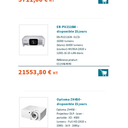
HT
EB-PU2116W -
disponible 15 jours
EB-PU2116W- 3LCD-
16000 lumens
(blanc)-16000 lumens
(couleur)-WUXGA (1920 x
1200)-16:10-LAN-blanc
Référence produit :
V11HA64940
21553,80 €
HT
Optoma ZH450 -
disponible 15 jours
Optoma ZH450 -
Projecteur DLP - laser -
portable - 3D - 4500
lumens - Full HD (1920 x
1080) - 16:9 - 1080p -