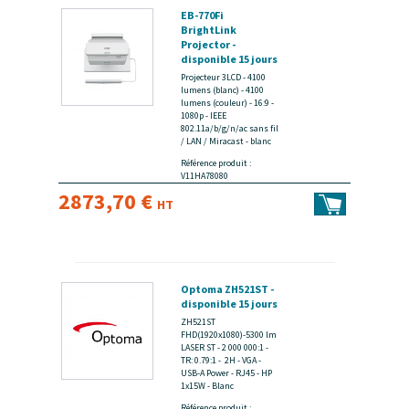
EB-770Fi
BrightLink
Projector -
disponible 15 jours
Projecteur 3LCD - 4100
lumens (blanc) - 4100
lumens (couleur) - 16:9 -
1080p - IEEE
802.11a/b/g/n/ac sans fil
/ LAN / Miracast - blanc
Référence produit :
V11HA78080
2873,70 €
HT
Optoma ZH521ST -
disponible 15 jours
ZH521ST
FHD(1920x1080)-5300 lm
LASER ST - 2 000 000:1 -
TR: 0.79:1 - 2H - VGA -
USB-A Power - RJ45 - HP
1x15W - Blanc
Référence produit :