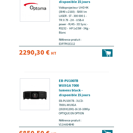
disponible 15 jours
Vidéoprojecteur UHD 4K
(3840 x 2160) - 5000 lm
LASER - ST - 300 000:1 -
TR: 0.79 - 2H - USB-A
power - RJ45 - 3D Sync -
RS232 - HP 1x15W - 3Kg -
Blanc
Référence produit :
E3P7PV1E112
2290,30 €
HT
EB-PU1007B
WUXGA 7000
lumens black -
disponible 15 jours
EB-PU1007B - 3LCD-
7000L-WUXGA
(1920X1200)-16:10-1080p
OPTIQUE EN OPTION
Référence produit :
V11HA34840
6850,50 €