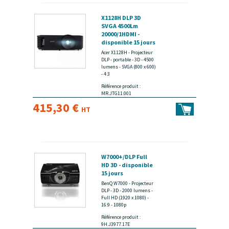
X1128H DLP 3D
SVGA 4500Lm
20000/1HDMI -
disponible 15 jours
Acer X1128H - Projecteur
DLP - portable - 3D - 4500
lumens - SVGA (800 x 600)
- 4:3
Référence produit :
MR.JTG11.001
415,30 €
HT
W7000+/DLP Full
HD 3D - disponible
15 jours
BenQ W7000 - Projecteur
DLP - 3D - 2000 lumens -
Full HD (1920 x 1080) -
16:9 - 1080p
Référence produit :
9H.J3977.17E