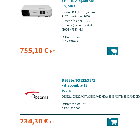
EBE10 - disponible
15 jours
Epson EB-E10 - Projecteur
3LCD - portable - 3600
lumens (blanc) - 3600
lumens (couleur) - XGA
(1024 x 768) - 4:3
Référence produit :
V11H975040
755,10 €
HT
DS322e/DX322/X371/X381
- disponible 15
jours
DS322e/DX322/X371/X381/X400LVe/S336/S371/S381/S400
Référence produit :
SP.7KJR1GR01
234,30 €
HT