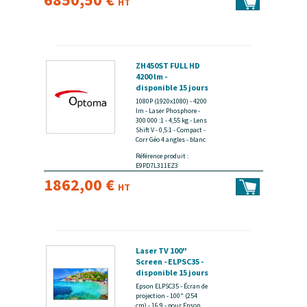
HT
ZH450ST FULL HD
4200 lm -
disponible 15 jours
1080P (1920x1080) - 4200
lm - Laser Phosphore -
300 000 :1 - 4,55 kg - Lens
Shift V - 0,5:1 - Compact -
Corr Géo 4 angles - blanc
Référence produit :
E9PD7L311EZ3
1862,00 €
HT
Laser TV 100"
Screen - ELPSC35 -
disponible 15 jours
Epson ELPSC35 - Écran de
projection - 100" (254
cm) - 16:9 - pour Epson