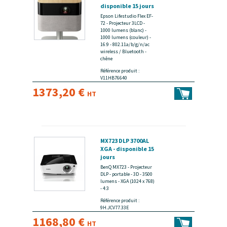
disponible 15 jours
Epson Lifestudio Flex EF-
72 - Projecteur 3LCD -
1000 lumens (blanc) -
1000 lumens (couleur) -
16:9 - 802.11a/b/g/n/ac
wireless / Bluetooth -
chêne
Référence produit :
V11HB76640
1373,20 €
HT
MX723 DLP 3700AL
XGA - disponible 15
jours
BenQ MX723 - Projecteur
DLP - portable - 3D - 3500
lumens - XGA (1024 x 768)
- 4:3
Référence produit :
9H.JCV77.33E
1168,80 €
HT