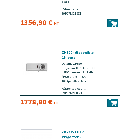
blanc
Référence produit :
E9PD7L321EZ1
1356,90 €
HT
ZH520 - disponible
15 jours
Optoma ZH520 -
Projecteur DLP - laser - 3D
- 5500 lumens - Full HD
(1920 x 1080) - 16:9 -
1080p - LAN - blanc
Référence produit :
E9PD7M201EZ1
1778,80 €
HT
ZK521ST DLP
Projector -