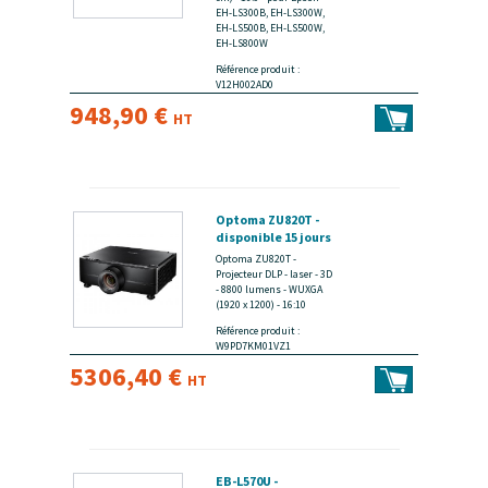
EH-LS300B, EH-LS300W,
EH-LS500B, EH-LS500W,
EH-LS800W
Référence produit :
V12H002AD0
948,90 €
HT
Optoma ZU820T -
disponible 15 jours
Optoma ZU820T -
Projecteur DLP - laser - 3D
- 8800 lumens - WUXGA
(1920 x 1200) - 16:10
Référence produit :
W9PD7KM01VZ1
5306,40 €
HT
EB-L570U -