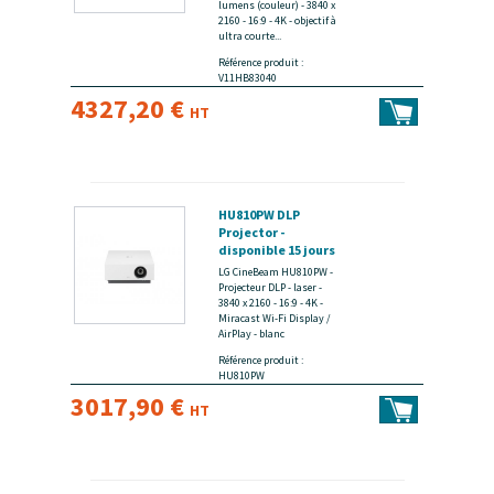
lumens (couleur) - 3840 x
2160 - 16:9 - 4K - objectif à
ultra courte...
Référence produit :
V11HB83040
4327,20 €
HT
HU810PW DLP
Projector -
disponible 15 jours
LG CineBeam HU810PW -
Projecteur DLP - laser -
3840 x 2160 - 16:9 - 4K -
Miracast Wi-Fi Display /
AirPlay - blanc
Référence produit :
HU810PW
3017,90 €
HT