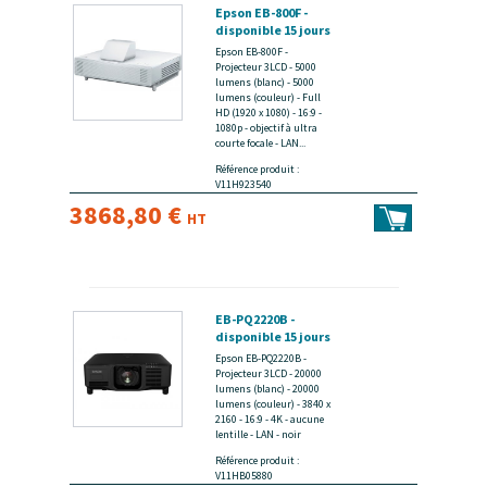
Epson EB-800F -
disponible 15 jours
Epson EB-800F -
Projecteur 3LCD - 5000
lumens (blanc) - 5000
lumens (couleur) - Full
HD (1920 x 1080) - 16:9 -
1080p - objectif à ultra
courte focale - LAN...
Référence produit :
V11H923540
3868,80 €
HT
EB-PQ2220B -
disponible 15 jours
Epson EB-PQ2220B -
Projecteur 3LCD - 20000
lumens (blanc) - 20000
lumens (couleur) - 3840 x
2160 - 16:9 - 4K - aucune
lentille - LAN - noir
Référence produit :
V11HB05880