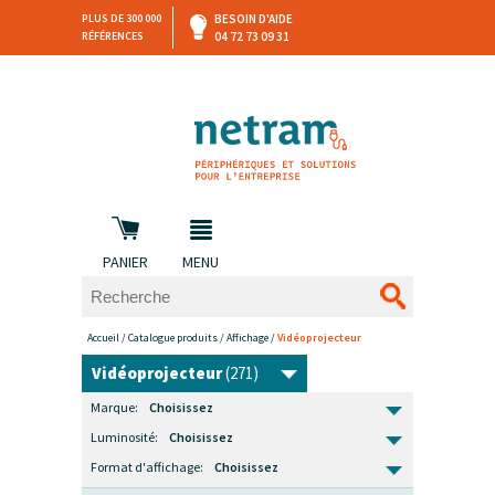
PLUS DE 300 000
BESOIN D'AIDE
RÉFÉRENCES
04 72 73 09 31
SAV
DEVIS
PERSONNALISÉ
et retours
DANS LES 3 HEURES !
PANIER
MENU
Accueil
/
Catalogue produits
/
Affichage
/
Vidéoprojecteur
Vidéoprojecteur
(271)
Marque:
Choisissez
Luminosité:
Choisissez
Format d'affichage:
Choisissez