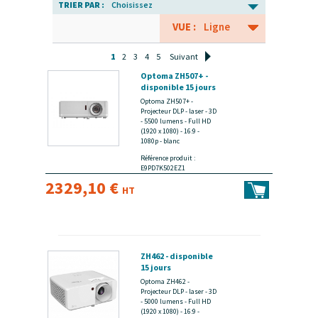
TRIER PAR :
Choisissez
VUE :
Ligne
1
2
3
4
5
Suivant
Optoma ZH507+ -
disponible 15 jours
Optoma ZH507+ -
Projecteur DLP - laser - 3D
- 5500 lumens - Full HD
(1920 x 1080) - 16:9 -
1080p - blanc
Référence produit :
E9PD7K502EZ1
2329,10 €
HT
ZH462 - disponible
15 jours
Optoma ZH462 -
Projecteur DLP - laser - 3D
- 5000 lumens - Full HD
(1920 x 1080) - 16:9 -