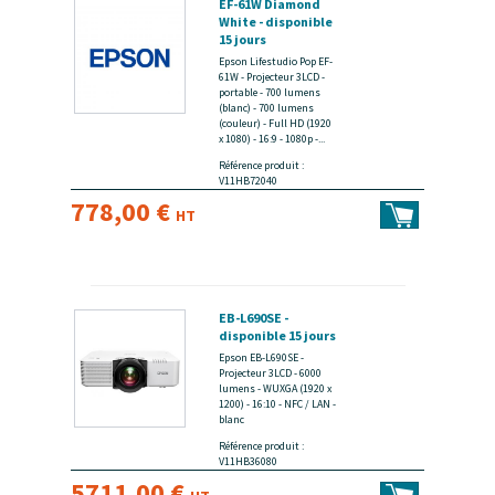
EF-61W Diamond
White - disponible
15 jours
Epson Lifestudio Pop EF-
61W - Projecteur 3LCD -
portable - 700 lumens
(blanc) - 700 lumens
(couleur) - Full HD (1920
x 1080) - 16:9 - 1080p -...
Référence produit :
V11HB72040
778,00 €
HT
EB-L690SE -
disponible 15 jours
Epson EB-L690SE -
Projecteur 3LCD - 6000
lumens - WUXGA (1920 x
1200) - 16:10 - NFC / LAN -
blanc
Référence produit :
V11HB36080
5711,00 €