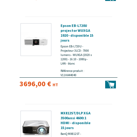
Epson EB-L720U
projector WUXGA
1920 - disponible 15
jours
Epson EB-L720U -
Projecteur 3LCD - 7000
lumens - WUXGA (1920 x
1200) - 16:10 - 1080p -
LAN - blanc
Référence produit :
V11HA44040
3696,00 €
HT
MX812ST/DLP XGA
3500ansi 4600:1
HDMI - disponible
15 jours
BenQ MX812ST -