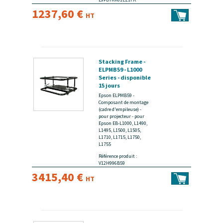
1237,60 €
HT
Stacking Frame -
ELPMB59 - L1000
Series - disponible
15 jours
Epson ELPMB59 -
Composant de montage
(cadre d'empileuse) -
pour projecteur - pour
Epson EB-L1000, L1490,
L1495, L1500, L1505,
L1710, L1715, L1750,
L1755
Référence produit :
V12H996B59
3415,40 €
HT