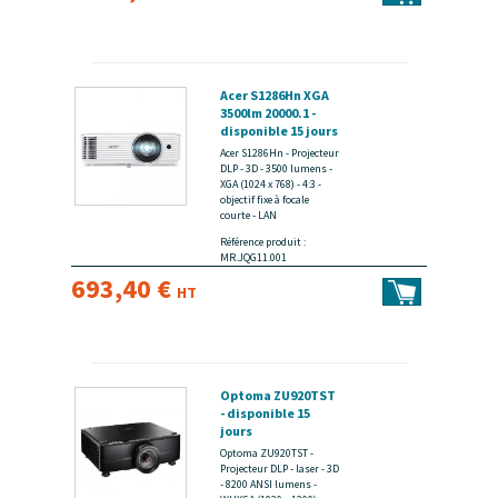
Acer S1286Hn XGA
3500lm 20000.1 -
disponible 15 jours
Acer S1286Hn - Projecteur
DLP - 3D - 3500 lumens -
XGA (1024 x 768) - 4:3 -
objectif fixe à focale
courte - LAN
Référence produit :
MR.JQG11.001
693,40 €
HT
Optoma ZU920TST
- disponible 15
jours
Optoma ZU920TST -
Projecteur DLP - laser - 3D
- 8200 ANSI lumens -