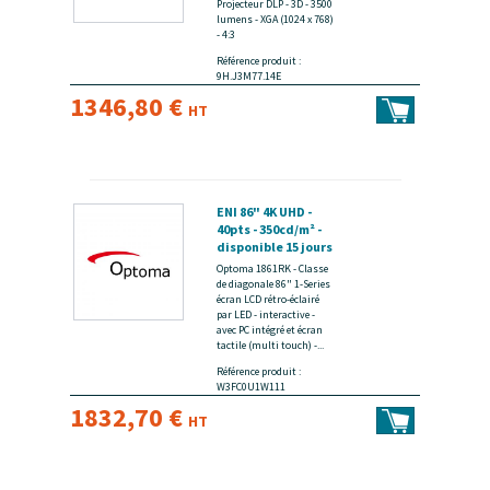
Projecteur DLP - 3D - 3500
lumens - XGA (1024 x 768)
- 4:3
Référence produit :
9H.J3M77.14E
1346,80 €
HT
ENI 86" 4K UHD -
40pts - 350cd/m² -
disponible 15 jours
Optoma 1861RK - Classe
de diagonale 86" 1-Series
écran LCD rétro-éclairé
par LED - interactive -
avec PC intégré et écran
tactile (multi touch) -...
Référence produit :
W3FC0U1W111
1832,70 €
HT