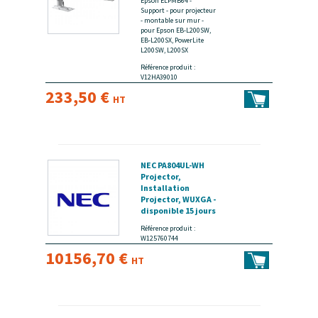
Epson ELPMB64 -
Support - pour projecteur
- montable sur mur -
pour Epson EB-L200SW,
EB-L200SX, PowerLite
L200SW, L200SX
Référence produit :
V12HA39010
233,50 €
HT
NEC PA804UL-WH
Projector,
Installation
Projector, WUXGA -
disponible 15 jours
Référence produit :
W125760744
10156,70 €
HT