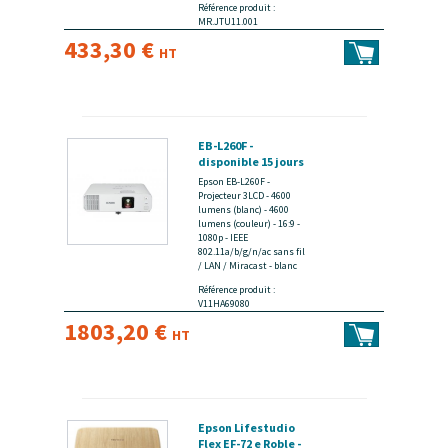
Référence produit :
MR.JTU11.001
433,30 €
HT
EB-L260F -
disponible 15 jours
Epson EB-L260F -
Projecteur 3LCD - 4600
lumens (blanc) - 4600
lumens (couleur) - 16:9 -
1080p - IEEE
802.11a/b/g/n/ac sans fil
/ LAN / Miracast - blanc
Référence produit :
V11HA69080
1803,20 €
HT
Epson Lifestudio
Flex EF-72 e Roble -