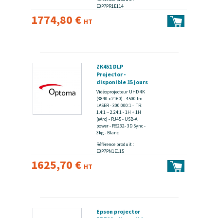
E3P7PR1E114
1774,80 €
HT
ZK451 DLP
Projector -
disponible 15 jours
Vidéoprojecteur UHD 4K
(3840 x 2160) - 4500 lm
LASER - 300 000:1 - TR:
1.4:1 ~ 2.24:1 - 1H + 1H
(eArc) - RJ45 - USB-A
power - RS232- 3D Sync -
3kg - Blanc
Référence produit :
E3P7PN1E115
1625,70 €
HT
Epson projector