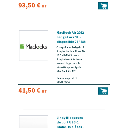
93,50 €
HT
MacBook Air 2022
Ledge Lock SL -
disponible 24 / 48h
Compulocks Ledge Lock
Adapter for MacBook Air
13" M2-M4 Silver -
Adaptateur à fente de
verrouillage pour la
sécurité - pour Apple
MacBook Air M2
Référence produit :
MBALDG04
41,50 €
HT
Lindy Bloqueurs
de port USB C,
Blanc, 10 pièces -