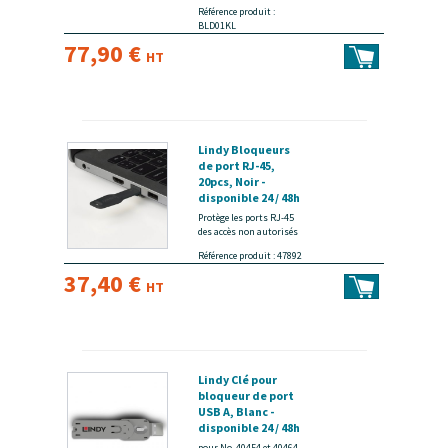
Référence produit :
BLD01KL
77,90 €
HT
Lindy Bloqueurs
de port RJ-45,
20pcs, Noir -
disponible 24 / 48h
Protège les ports RJ-45
des accès non autorisés
Référence produit : 47892
37,40 €
HT
Lindy Clé pour
bloqueur de port
USB A, Blanc -
disponible 24 / 48h
pour No. 40454 et 40464