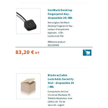
VeriMark Desktop
Fingerprint Key -
disponible 24 / 48h
Kensington VeriMark
Desktop Fingerprint Key -
Lecteur d'empreintes
digitales - USB -
Conformité TAA
Référence produit :
K62330WW
83,20 €
HT
Blade w/Cable
Lock Adds Security
Slot - disponible 24
/ 48h
Compulocks Antivol
Universel Macbook, PC,
Tablette Adaptateur avec
câble à clé - Kit de
sécurité - argent