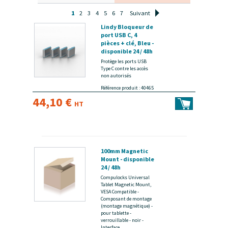
1
2
3
4
5
6
7
Suivant
Lindy Bloqueur de
port USB C, 4
pièces + clé, Bleu -
disponible 24 / 48h
Protège les ports USB
Type C contre les accès
non autorisés
Référence produit : 40465
44,10 €
HT
100mm Magnetic
Mount - disponible
24 / 48h
Compulocks Universal
Tablet Magnetic Mount,
VESA Compatible -
Composant de montage
(montage magnétique) -
pour tablette -
verrouillable - noir -
Interface...