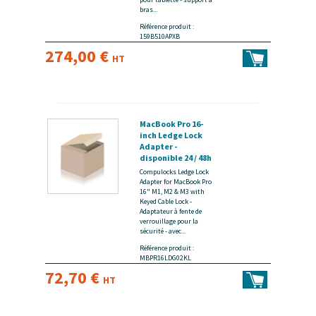
bras...
Référence produit :
159B510APXB
274,00 €
HT
MacBook Pro 16-
inch Ledge Lock
Adapter -
disponible 24 / 48h
Compulocks Ledge Lock
Adapter for MacBook Pro
16" M1, M2 & M3 with
Keyed Cable Lock -
Adaptateur à fente de
verrouillage pour la
sécurité - avec...
Référence produit :
MBPR16LDG02KL
72,70 €
HT