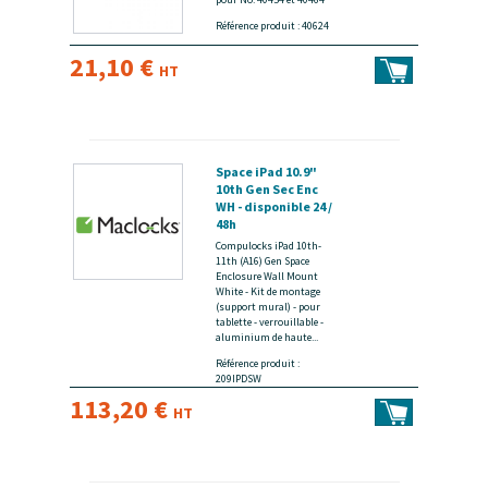
Référence produit : 40624
21,10 €
HT
Space iPad 10.9"
10th Gen Sec Enc
WH - disponible 24 /
48h
Compulocks iPad 10th-
11th (A16) Gen Space
Enclosure Wall Mount
White - Kit de montage
(support mural) - pour
tablette - verrouillable -
aluminium de haute...
Référence produit :
209IPDSW
113,20 €
HT