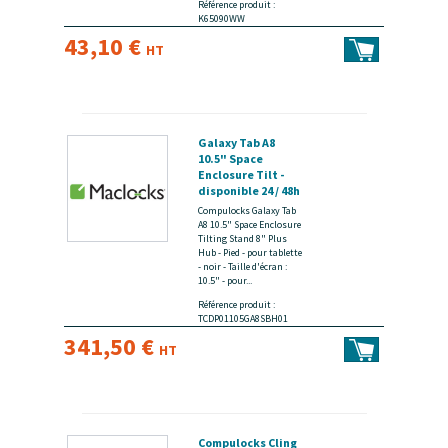
Référence produit :
K65090WW
43,10 €
HT
Galaxy Tab A8
10.5" Space
Enclosure Tilt -
disponible 24 / 48h
Compulocks Galaxy Tab
A8 10.5" Space Enclosure
Tilting Stand 8" Plus
Hub - Pied - pour tablette
- noir - Taille d'écran :
10.5" - pour...
Référence produit :
TCDP01105GA8SBH01
341,50 €
HT
Compulocks Cling