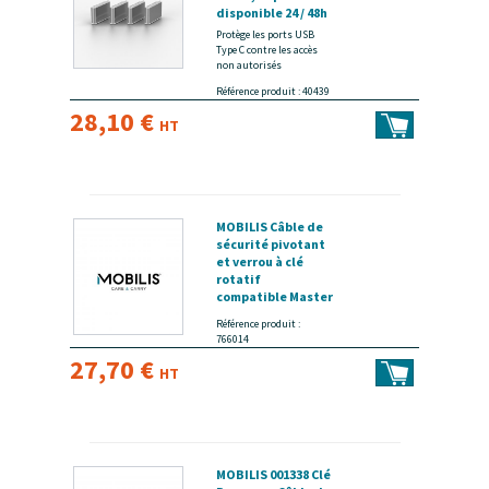
disponible 24 / 48h
Protège les ports USB
Type C contre les accès
non autorisés
Référence produit : 40439
28,10 €
HT
MOBILIS Câble de
sécurité pivotant
et verrou à clé
rotatif
compatible Master
Key - disponible 24
Référence produit :
/ 48h
766014
27,70 €
HT
MOBILIS 001338 Clé