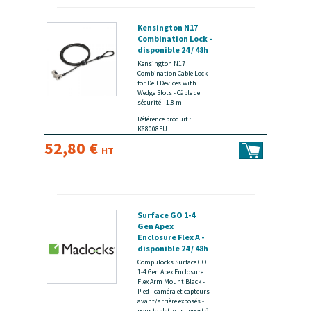
Kensington N17
Combination Lock -
disponible 24 / 48h
Kensington N17
Combination Cable Lock
for Dell Devices with
Wedge Slots - Câble de
sécurité - 1.8 m
Référence produit :
K68008EU
52,80 €
HT
Surface GO 1-4
Gen Apex
Enclosure Flex A -
disponible 24 / 48h
Compulocks Surface GO
1-4 Gen Apex Enclosure
Flex Arm Mount Black -
Pied - caméra et capteurs
avant/arrière exposés -
pour tablette - support à