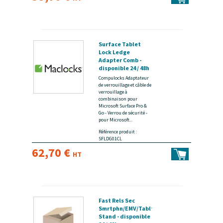
Surface Tablet
Lock Ledge
Adapter Comb -
disponible 24 / 48h
Compulocks Adaptateur
de verrouillage et câble de
verrouillage à
combinaison pour
Microsoft Surface Pro &
Go - Verrou de sécurité -
pour Microsoft...
Référence produit :
SFLDG01CL
62,70 €
HT
Fast Rels Sec
Smrtphn/EMV/Tablt
Stand - disponible