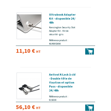
Ultrabook Adapter
Kit - disponible 24 /
48h
Kensington Security Slot
Adapter Kit - Kit de
sécurité - gris
Référence produit :
K64995WW
11,10 €
HT
Antivol K-Lock à clé
- Double tête de
fixation et option
Pass - disponible
24 / 48h
Référence produit :
915030
56,10 €
HT