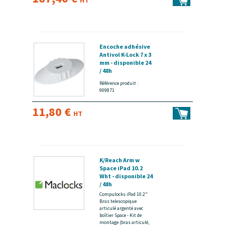
HT
Encoche adhésive
Antivol K-Lock 7 x 3
mm - disponible 24
/ 48h
Référence produit :
909871
11,80 €
HT
K/Reach Arm w
Space iPad 10.2
Wht - disponible 24
/ 48h
Compulocks iPad 10.2"
Bras telescopique
articulé argenté avec
boîtier Space - Kit de
montage (bras articulé,