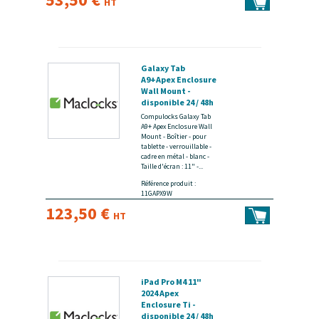
HT
Galaxy Tab
A9+Apex Enclosure
Wall Mount -
disponible 24 / 48h
Compulocks Galaxy Tab
A9+ Apex Enclosure Wall
Mount - Boîtier - pour
tablette - verrouillable -
cadre en métal - blanc -
Taille d'écran : 11" -...
Référence produit :
11GAPX9W
123,50 €
HT
iPad Pro M4 11"
2024 Apex
Enclosure Ti -
disponible 24 / 48h