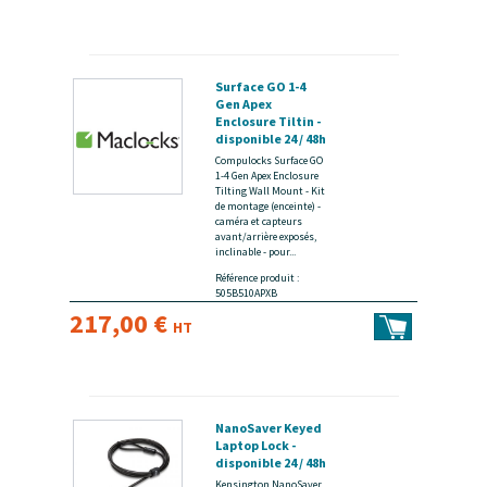
Surface GO 1-4
Gen Apex
Enclosure Tiltin -
disponible 24 / 48h
Compulocks Surface GO
1-4 Gen Apex Enclosure
Tilting Wall Mount - Kit
de montage (enceinte) -
caméra et capteurs
avant/arrière exposés,
inclinable - pour...
Référence produit :
505B510APXB
217,00 €
HT
NanoSaver Keyed
Laptop Lock -
disponible 24 / 48h
Kensington NanoSaver