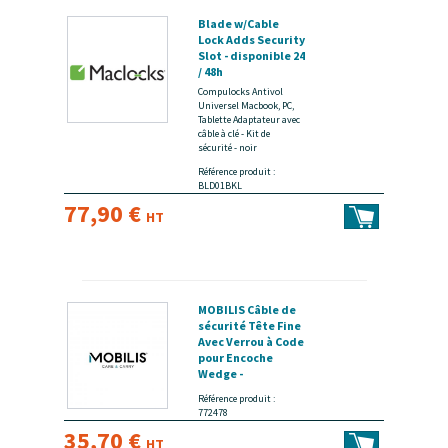
Blade w/Cable
Lock Adds Security
Slot - disponible 24
/ 48h
Compulocks Antivol
Universel Macbook, PC,
Tablette Adaptateur avec
câble à clé - Kit de
sécurité - noir
Référence produit :
BLD01BKL
77,90 €
HT
MOBILIS Câble de
sécurité Tête Fine
Avec Verrou à Code
pour Encoche
Wedge -
disponible 24 / 48h
Référence produit :
772478
35,70 €
HT