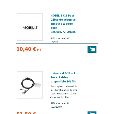
MOBILIS Clé Pass
Câble de sécurité
Encoche Wedge
pour
Ref.001272/001335 -
disponible 24 / 48h
Référence produit :
772480
10,40 €
HT
Universal 3-1 Lock
Resettable -
disponible 24 / 48h
Kensington Universel 3-
in-1 Combination Laptop
Lock - Resettable - Câble
de sécurité - 1.8 m
Référence produit :
K62316WW
53,50 €