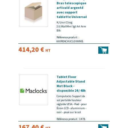
Bras telescopique
articulé argenté
avec support
tablette Universal
Noir - Kit de
K/Unvl Cling
montage - bras
2.0/WallMnt Sgl Art Arm
réglable - pour
Blk
tablette - noir,
Référence produit :
argent - Taille
660REACHUCLGVWMB
d'écran : jusqu'à
414,20 €
13 pouces -
HT
montrable sur
bureau -
disponible 24 / 48h
Tablet Floor
Adjustable Stand
Mnt Black -
disponible 24 / 48h
Compulocks Support de
sol portable hauteur
réglable VESA - Pied - pour
Écran LCD - aluminium -
noir - posé sur le sol
Référence produit : 147B
167,40 €