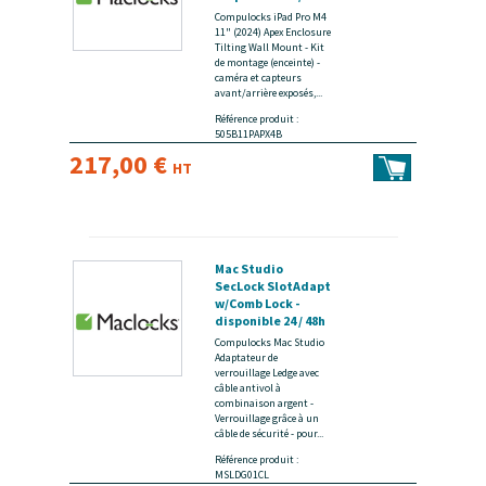
Compulocks iPad Pro M4
11" (2024) Apex Enclosure
Tilting Wall Mount - Kit
de montage (enceinte) -
caméra et capteurs
avant/arrière exposés,...
Référence produit :
505B11PAPX4B
217,00 €
HT
Mac Studio
SecLock SlotAdapt
w/Comb Lock -
disponible 24 / 48h
Compulocks Mac Studio
Adaptateur de
verrouillage Ledge avec
câble antivol à
combinaison argent -
Verrouillage grâce à un
câble de sécurité - pour...
Référence produit :
MSLDG01CL