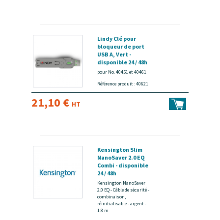
Lindy Clé pour
bloqueur de port
USB A, Vert -
disponible 24 / 48h
pour No. 40451 et 40461
Référence produit : 40621
21,10 €
HT
Kensington Slim
NanoSaver 2.0 EQ
Combi - disponible
24 / 48h
Kensington NanoSaver
2.0 EQ - Câble de sécurité -
combinaison,
réinitialisable - argent -
1.8 m