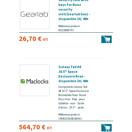
keys for Nano
security
slot(Gearlab box) -
disponible 24 / 48h
Référence produit :
W125988757
26,70 €
HT
Galaxy Tab A8
10.5" Space
Enclosure Bran -
disponible 24 / 48h
Compulocks Galaxy Tab
A8 10.5" Space Enclosure
Brandable Floor Stand
Plus Hub - Pied - pour
tablette - noir - Taille
d'écran : 10.5" - posé...
Référence produit :
140B105GA8SBH01
564,70 €
HT