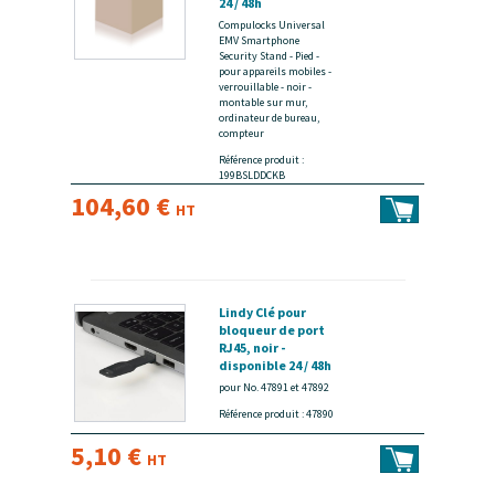
24 / 48h
Compulocks Universal
EMV Smartphone
Security Stand - Pied -
pour appareils mobiles -
verrouillable - noir -
montable sur mur,
ordinateur de bureau,
compteur
Référence produit :
199BSLDDCKB
104,60 €
HT
Lindy Clé pour
bloqueur de port
RJ45, noir -
disponible 24 / 48h
pour No. 47891 et 47892
Référence produit : 47890
5,10 €
HT