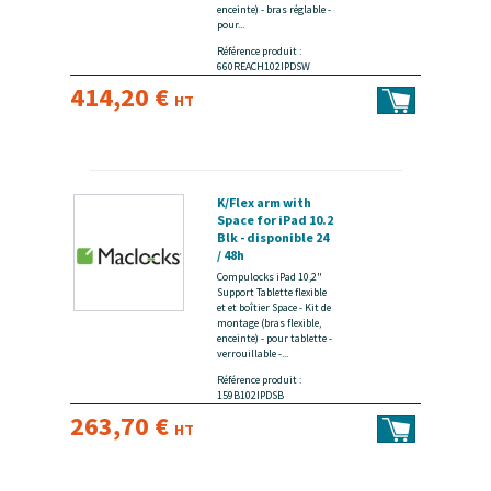
enceinte) - bras réglable -
pour...
Référence produit :
660REACH102IPDSW
414,20 €
HT
K/Flex arm with
Space for iPad 10.2
Blk - disponible 24
/ 48h
Compulocks iPad 10,2"
Support Tablette flexible
et et boîtier Space - Kit de
montage (bras flexible,
enceinte) - pour tablette -
verrouillable -...
Référence produit :
159B102IPDSB
263,70 €
HT