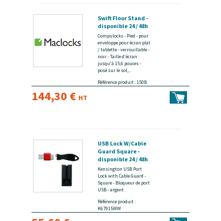
Swift Floor Stand -
disponible 24 / 48h
Compulocks - Pied - pour
enveloppe pour écran plat
/ tablette - verrouillable -
noir - Taille d'écran :
jusqu'à 15,6 pouces -
posé sur le sol,...
Référence produit : 150B
144,30 €
HT
USB Lock W/Cable
Guard Square -
disponible 24 / 48h
Kensington USB Port
Lock with Cable Guard -
Square - Bloqueur de port
USB - argent
Référence produit :
K67915WW