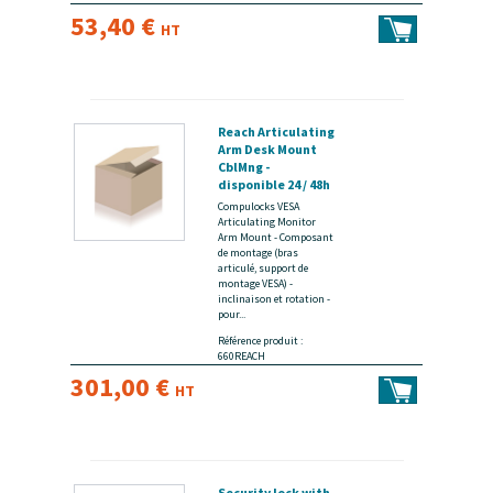
53,40 €
HT
Reach Articulating
Arm Desk Mount
CblMng -
disponible 24 / 48h
Compulocks VESA
Articulating Monitor
Arm Mount - Composant
de montage (bras
articulé, support de
montage VESA) -
inclinaison et rotation -
pour...
Référence produit :
660REACH
301,00 €
HT
Security lock with