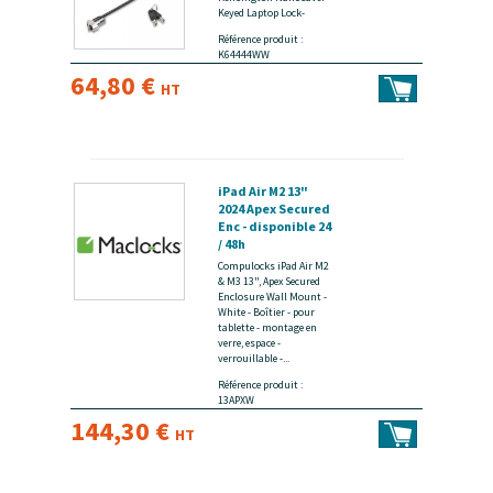
Keyed Laptop Lock-
Référence produit :
K64444WW
64,80 €
HT
iPad Air M2 13"
2024 Apex Secured
Enc - disponible 24
/ 48h
Compulocks iPad Air M2
& M3 13", Apex Secured
Enclosure Wall Mount -
White - Boîtier - pour
tablette - montage en
verre, espace -
verrouillable -...
Référence produit :
13APXW
144,30 €
HT