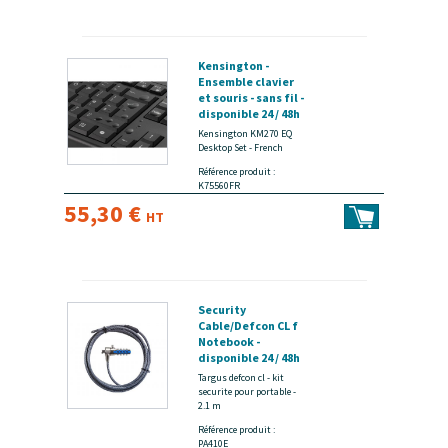
Kensington -
Ensemble clavier
et souris - sans fil -
disponible 24 / 48h
Kensington KM270 EQ
Desktop Set - French
Référence produit :
K75560FR
55,30 €
HT
Security
Cable/Defcon CL f
Notebook -
disponible 24 / 48h
Targus defcon cl - kit
securite pour portable -
2.1 m
Référence produit :
PA410E