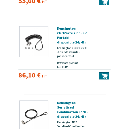
55,60 €
HT
Kensington
ClickSafe 2.0 3-in-1
Portabl -
disponible 24 / 48h
Kensington ClickSafe 2.0
- Câble de sécurité -
passe-partout
Référence produit :
K63383M
86,10 €
HT
Kensington
Serialised
Combination Lock -
disponible 24 / 48h
Kensington N17
Serialized Combination