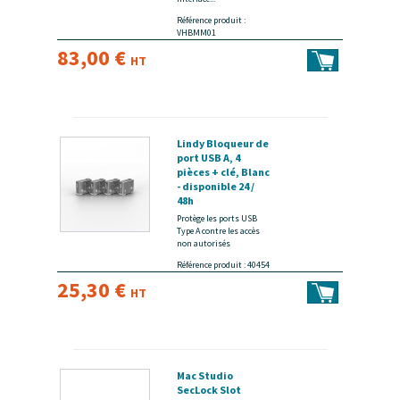
Référence produit :
VHBMM01
83,00 €
HT
Lindy Bloqueur de
port USB A, 4
pièces + clé, Blanc
- disponible 24 /
48h
Protège les ports USB
Type A contre les accès
non autorisés
Référence produit : 40454
25,30 €
HT
Mac Studio
SecLock Slot