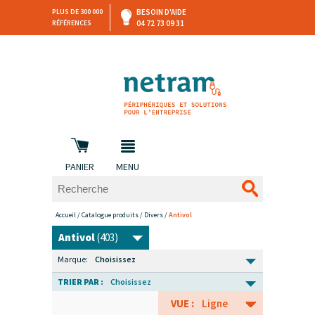
PLUS DE 300 000
BESOIN D'AIDE
RÉFÉRENCES
04 72 73 09 31
SAV
DEVIS
PERSONNALISÉ
et retours
DANS LES 3 HEURES !
PANIER
MENU
Accueil
/
Catalogue produits
/
Divers
/
Antivol
Antivol
(403)
Marque:
Choisissez
TRIER PAR :
Choisissez
VUE :
Ligne