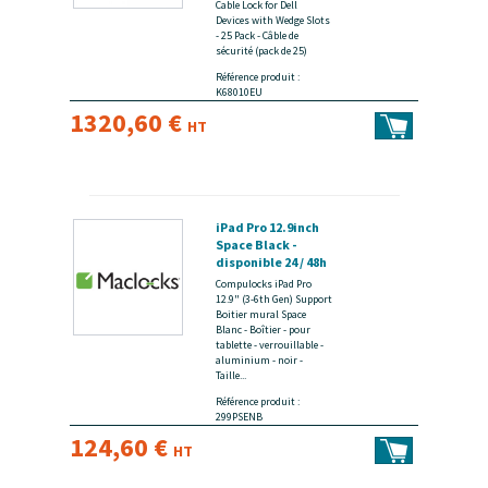
Cable Lock for Dell
Devices with Wedge Slots
- 25 Pack - Câble de
sécurité (pack de 25)
Référence produit :
K68010EU
1320,60 €
HT
iPad Pro 12.9inch
Space Black -
disponible 24 / 48h
Compulocks iPad Pro
12.9" (3-6th Gen) Support
Boitier mural Space
Blanc - Boîtier - pour
tablette - verrouillable -
aluminium - noir -
Taille...
Référence produit :
299PSENB
124,60 €
HT