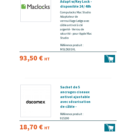
Adapt w/Key Lock -
disponible 24 / 48h
Compulocks Mac Studio
Adaptateur de
verrouillage Ledge avec
câble antivol à clé
argenté - Verrou de
sécurité - pour Apple Mac
Studio
Référence produit :
MSLDG01KL
93,50 €
HT
Sachet de 5
ancrages ciseaux
antivol ajustable
avec sécurisation
de câble -
disponible 24 / 48h
Référence produit :
915190
18,70 €
HT