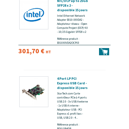
NIC/OCP up to 25Gb
SFP28 x 2 -
disponible 15 jours
Intel Ethernet Network
Adapter E810-XXVDA2 -
Adaptateur réseau - Open
Compute Project (OCP) 4.0
- 10/25 Gigabit SFP28 x 2
Référence produit :
E810XXVDA2OCPV3
301,70 €
HT
4 Port LP PCI
Express USB Card -
disponible 15 jours
StarTech.com Carte
contrôleur PCIe à 4 ports
USB 2.0 - 3x USB A externe
- 1x USB A interne -
Adaptateur USB - PCI
Express x1 profil bas -
USB, USB 2.0 - 4...
Référence produit :
PEXUSB4DP