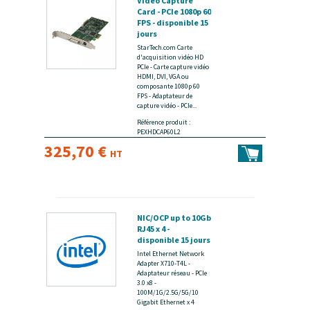
Video Capture
Card - PCIe 1080p 60
FPS - disponible 15
jours
StarTech.com Carte
d'acquisition vidéo HD
PCIe - Carte capture vidéo
HDMI, DVI, VGA ou
composante 1080p 60
FPS - Adaptateur de
capture vidéo - PCIe...
Référence produit :
PEXHDCAP60L2
325,70 €
HT
NIC/OCP up to 10Gb
RJ45 x 4 -
disponible 15 jours
Intel Ethernet Network
Adapter X710-T4L -
Adaptateur réseau - PCIe
3.0 x8 -
100M/1G/2.5G/5G/10
Gigabit Ethernet x 4