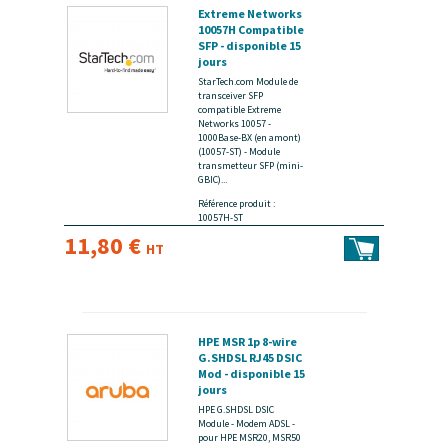
Extreme Networks
10057H Compatible
SFP - disponible 15
jours
StarTech.com Module de
transceiver SFP
compatible Extreme
Networks 10057 -
1000Base-BX (en amont)
(10057-ST) - Module
transmetteur SFP (mini-
GBIC)...
Référence produit :
10057H-ST
11,80 €
HT
HPE MSR 1p 8-wire
G.SHDSL RJ45 DSIC
Mod - disponible 15
jours
HPE G.SHDSL DSIC
Module - Modem ADSL -
pour HPE MSR20, MSR50