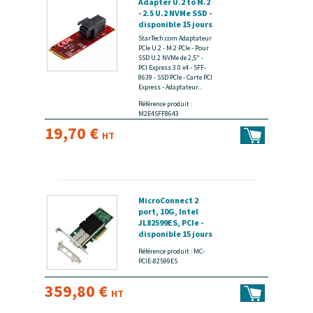
Adapter U.2 to M.2
- 2.5 U.2 NVMe SSD -
disponible 15 jours
StarTech.com Adaptateur
PCIe U.2 - M.2 PCIe - Pour
SSD U.2 NVMe de 2,5" -
PCI Express 3.0 x4 - SFF-
8639 - SSD PCIe - Carte PCI
Express - Adaptateur...
Référence produit :
M2E4SFF8643
19,70 €
HT
MicroConnect 2
port, 10G, Intel
JL82599ES, PCIe -
disponible 15 jours
Référence produit : MC-
PCIE-82599ES
359,80 €
HT