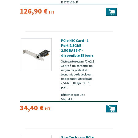
I350T2V2BLK
126,90 €
HT
PCIe NIC Card - 1
Port 2.5GbE
2.5GBASE-T -
disponible 15 jours
Cette carte réseau PCIe 2,5
Gbit/s à un port offre un
moyen polyvalent et
économique de déployer
une connectivité réseau
2,5 GbE. Elle ajoute un
port...
Référence produit :
ST2GPEX
34,40 €
HT
StarTech.com PCIe