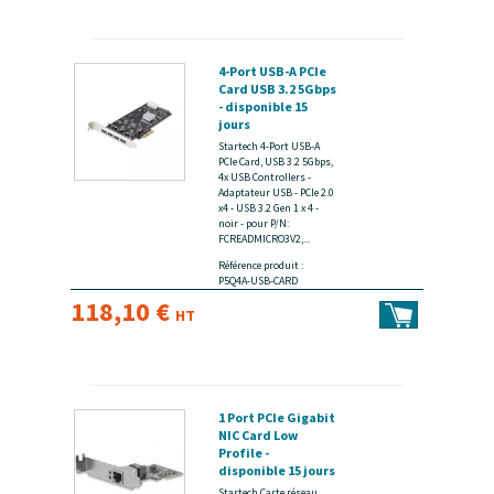
4-Port USB-A PCIe
Card USB 3.2 5Gbps
- disponible 15
jours
Startech 4-Port USB-A
PCIe Card, USB 3.2 5Gbps,
4x USB Controllers -
Adaptateur USB - PCIe 2.0
x4 - USB 3.2 Gen 1 x 4 -
noir - pour P/N:
FCREADMICRO3V2,...
Référence produit :
P5Q4A-USB-CARD
118,10 €
HT
1 Port PCIe Gigabit
NIC Card Low
Profile -
disponible 15 jours
Startech Carte réseau