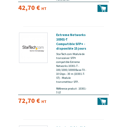
42,70 €
HT
Extreme Networks
10301-T
Compatible SFP+ -
disponible 15 jours
StarTech.com Module de
transceiver SFP+
compatible Extreme
Networks 10301-T -
100/1000/10000Base-TX -
10 Gbps - 30 m (10301-T-
ST) - Module
transmetteur SFP...
Référence produit : 10301-
T-ST
72,70 €
HT