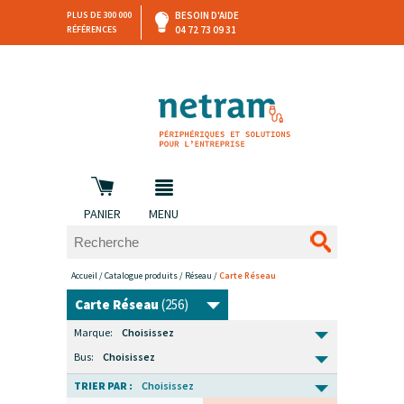
PLUS DE 300 000
BESOIN D'AIDE
RÉFÉRENCES
04 72 73 09 31
SAV
DEVIS
PERSONNALISÉ
et retours
DANS LES 3 HEURES !
PANIER
MENU
Accueil
/
Catalogue produits
/
Réseau
/
Carte Réseau
Carte Réseau
(256)
Marque:
Choisissez
Bus:
Choisissez
TRIER PAR :
Choisissez