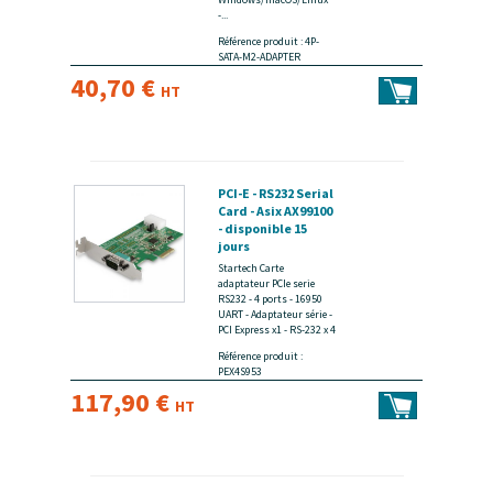
-...
Référence produit : 4P-
SATA-M2-ADAPTER
40,70 €
HT
PCI-E - RS232 Serial
Card - Asix AX99100
- disponible 15
jours
Startech Carte
adaptateur PCIe serie
RS232 - 4 ports - 16950
UART - Adaptateur série -
PCI Express x1 - RS-232 x 4
Référence produit :
PEX4S953
117,90 €
HT