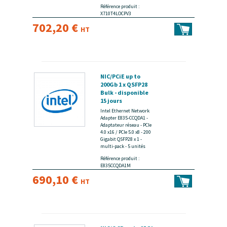
Référence produit :
X710T4LOCPV3
702,20 €
HT
NIC/PCiE up to
200Gb 1 x QSFP28
Bulk - disponible
15 jours
Intel Ethernet Network
Adapter E835-CCQDA1 -
Adaptateur réseau - PCIe
4.0 x16 / PCIe 5.0 x8 - 200
Gigabit QSFP28 x 1 -
multi-pack - 5 unités
Référence produit :
E835CCQDA1M
690,10 €
HT