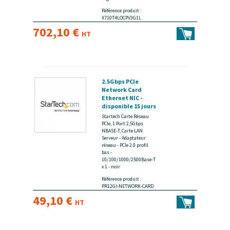
Référence produit :
X710T4LOCPV3G1L
702,10 €
HT
2.5Gbps PCIe
Network Card
Ethernet NIC -
disponible 15 jours
Startech Carte Réseau
PCIe, 1 Port 2,5Gbps
NBASE-T, Carte LAN
Serveur - Adaptateur
réseau - PCIe 2.0 profil
bas -
10/100/1000/2500Base-T
x 1 - noir
Référence produit :
PR12GI-NETWORK-CARD
49,10 €
HT