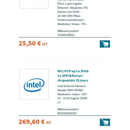
PCIe à 1 port Gigabit
Ethernet - Adaptateur PCI
Express vers RJ45 -
10/100/1000 Mbps -
Faible encombrement -
Adaptateur réseau - PCI...
Référence produit :
ST1000SPEX2L
25,50 €
HT
NIC/OCP up to 25Gb
2 x SFP28 Retail -
disponible 15 jours
Intel Ethernet Network
Adapter E830-XXVDA2 -
Adaptateur réseau - OCP
3.0 - 10/25 Gigabit SFP28
x 2
Référence produit :
E830XXVDA2OC3
269,60 €
HT