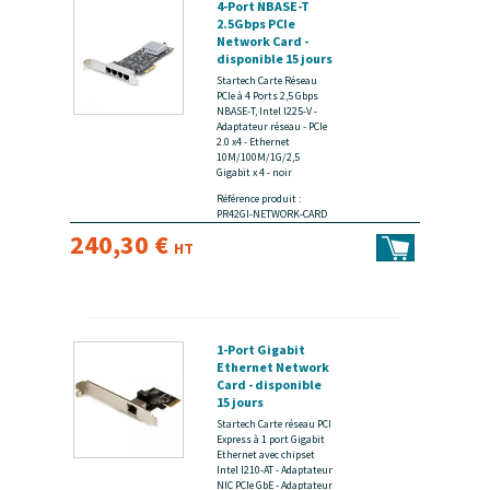
4-Port NBASE-T
2.5Gbps PCIe
Network Card -
disponible 15 jours
Startech Carte Réseau
PCIe à 4 Ports 2,5 Gbps
NBASE-T, Intel I225-V -
Adaptateur réseau - PCIe
2.0 x4 - Ethernet
10M/100M/1G/2,5
Gigabit x 4 - noir
Référence produit :
PR42GI-NETWORK-CARD
240,30 €
HT
1-Port Gigabit
Ethernet Network
Card - disponible
15 jours
Startech Carte réseau PCI
Express à 1 port Gigabit
Ethernet avec chipset
Intel I210-AT - Adaptateur
NIC PCIe GbE - Adaptateur