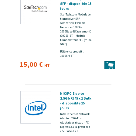
SFP - disponible 15
jours
StarTech.com Module de
transceiver SFP
compatible Extreme
Networks 10056 -
1000Base-BX (en amont)
(10056-ST) - Module
transmetteur SFP (mini-
GBIC)...
Référence produit :
10056H-ST
15,00 €
HT
NIC/PCiE up to
2.5Gb RJ45 x 1 Bulk
- disponible 15
jours
Intel Ethernet Network
Adapter I226-T1 -
Adaptateur réseau - PCI
Express 3.1 x1 profil bas -
2.5GBase-T x 1