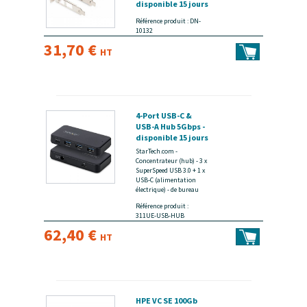
disponible 15 jours
Référence produit : DN-
10132
31,70 €
HT
4-Port USB-C &
USB-A Hub 5Gbps -
disponible 15 jours
StarTech.com -
Concentrateur (hub) - 3 x
SuperSpeed USB 3.0 + 1 x
USB-C (alimentation
électrique) - de bureau
Référence produit :
311UE-USB-HUB
62,40 €
HT
HPE VC SE 100Gb