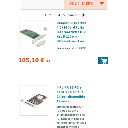
VUE :
Ligne
1
2
3
4
5
Suivant
Delock PCI Express
4.0 x16 Card to 4 x
internal NVMe M.2
Key M 110 mm -
Bifurcation - Low
Profile Form
Référence produit : 90090
Factor - disponible
15 jours
105,10 €
HT
4-Port USB PCIe
Card 3.1 Gen 2 - 2
Chips - disponible
15 jours
Cette carte contrôleur
PCIe USB 3.2 Gen 2
s"installe dans un slot
PCI-Express x4 libre sur
votre ordinateur et vous
permet de mettre à