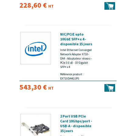
228,60 €
HT
NIC/PCiE upto
10GbE SFP+x 4 -
disponible 15 jours
Intel Ethernet Converged
Network Adapter X710-
DA4 - Adaptateur réseau -
PCIe 3.0 x8 - 10 Gigabit
SFP+ x 4
Référence produit :
EX710DA4G1P5
543,30 €
HT
2 Port USB PCIe
Card 10Gbps/port -
USB-A - disponible
15 jours