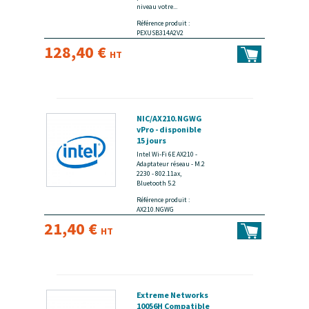
niveau votre...
Référence produit :
PEXUSB314A2V2
128,40 €
HT
NIC/AX210.NGWG
vPro - disponible
15 jours
Intel Wi-Fi 6E AX210 -
Adaptateur réseau - M.2
2230 - 802.11ax,
Bluetooth 5.2
Référence produit :
AX210.NGWG
21,40 €
HT
Extreme Networks
10056H Compatible