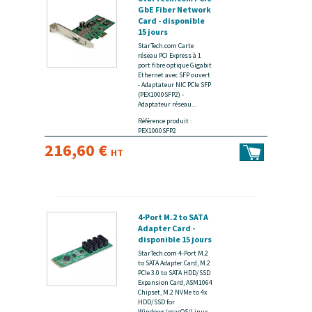
GbE Fiber Network
Card - disponible
15 jours
StarTech.com Carte
réseau PCI Express à 1
port fibre optique Gigabit
Ethernet avec SFP ouvert
- Adaptateur NIC PCIe SFP
(PEX1000SFP2) -
Adaptateur réseau...
Référence produit :
PEX1000SFP2
216,60 €
HT
4-Port M.2 to SATA
Adapter Card -
disponible 15 jours
StarTech.com 4-Port M.2
to SATA Adapter Card, M.2
PCIe 3.0 to SATA HDD/SSD
Expansion Card, ASM1064
Chipset, M.2 NVMe to 4x
HDD/SSD for
Windows/macOS/Linux