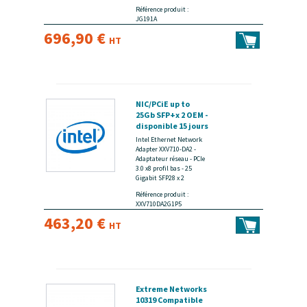
Référence produit :
JG191A
696,90 €
HT
NIC/PCiE up to
25Gb SFP+x 2 OEM -
disponible 15 jours
Intel Ethernet Network
Adapter XXV710-DA2 -
Adaptateur réseau - PCIe
3.0 x8 profil bas - 25
Gigabit SFP28 x 2
Référence produit :
XXV710DA2G1P5
463,20 €
HT
Extreme Networks
10319 Compatible