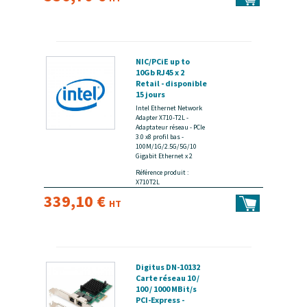
NIC/PCiE up to
10Gb RJ45 x 2
Retail - disponible
15 jours
Intel Ethernet Network
Adapter X710-T2L -
Adaptateur réseau - PCIe
3.0 x8 profil bas -
100M/1G/2.5G/5G/10
Gigabit Ethernet x 2
Référence produit :
X710T2L
339,10 €
HT
Digitus DN-10132
Carte réseau 10 /
100 / 1000 MBit/s
PCI-Express -