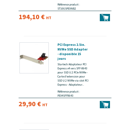
Référence produit :
ST10GSPEXNB2
194,10 €
HT
PCI Express 2.5in.
NVMe SSD Adapter
- disponible 15
jours
Startech Adaptateur PCI
Express x4 vers SFF-8643
pour SSD U.2 PCIe NVMe -
Carte d'extension pour
SSD U.2 NVMe via slot PCI
Express - Adaptateur...
Référence produit :
PEX4SFF8643
29,90 €
HT