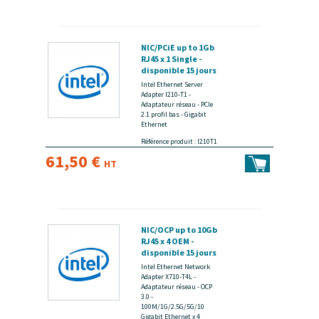
NIC/PCiE up to 1Gb
RJ45 x 1 Single -
disponible 15 jours
Intel Ethernet Server
Adapter I210-T1 -
Adaptateur réseau - PCIe
2.1 profil bas - Gigabit
Ethernet
Référence produit : I210T1
61,50 €
HT
NIC/OCP up to 10Gb
RJ45 x 4 OEM -
disponible 15 jours
Intel Ethernet Network
Adapter X710-T4L -
Adaptateur réseau - OCP
3.0 -
100M/1G/2.5G/5G/10
Gigabit Ethernet x 4