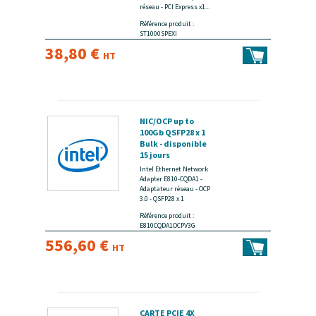
réseau - PCI Express x1...
Référence produit :
ST1000SPEXI
38,80 €
HT
NIC/OCP up to
100Gb QSFP28 x 1
Bulk - disponible
15 jours
Intel Ethernet Network
Adapter E810-CQDA1 -
Adaptateur réseau - OCP
3.0 - QSFP28 x 1
Référence produit :
E810CQDA1OCPV3G
556,60 €
HT
CARTE PCIE 4X