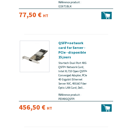
Référence produit :
I226T1BLK
77,50 €
HT
QSFP+network
card for Server -
PCIe - disponible
15 jours
Startech Dual Port 40G
QSFP+ Network Card,
Intel XL710 Open QSFP+
Converged Adapter, PCIe
40 Gigabit Ethernet
Server NIC, 40GbE Fiber
Optic LAN Card, Dell...
Référence produit :
PEX40GQSFPI
456,50 €
HT