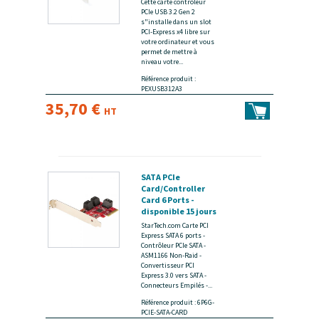
Cette carte contrôleur
PCIe USB 3.2 Gen 2
s"installe dans un slot
PCI-Express x4 libre sur
votre ordinateur et vous
permet de mettre à
niveau votre...
Référence produit :
PEXUSB312A3
35,70 €
HT
SATA PCIe
Card/Controller
Card 6 Ports -
disponible 15 jours
StarTech.com Carte PCI
Express SATA 6 ports -
Contrôleur PCIe SATA -
ASM1166 Non-Raid -
Convertisseur PCI
Express 3.0 vers SATA -
Connecteurs Empilés -...
Référence produit : 6P6G-
PCIE-SATA-CARD