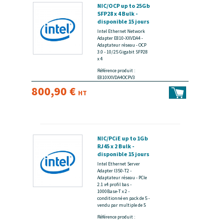
NIC/OCP up to 25Gb
SFP28 x 4 Bulk -
disponible 15 jours
Intel Ethernet Network
Adapter E810-XXVDA4 -
Adaptateur réseau - OCP
3.0 - 10/25 Gigabit SFP28
x 4
Référence produit :
E810XXVDA4OCPV3
800,90 €
HT
NIC/PCiE up to 1Gb
RJ45 x 2 Bulk -
disponible 15 jours
Intel Ethernet Server
Adapter I350-T2 -
Adaptateur réseau - PCIe
2.1 x4 profil bas -
1000Base-T x 2 -
conditionné en pack de 5 -
vendu par multiple de 5
Référence produit :