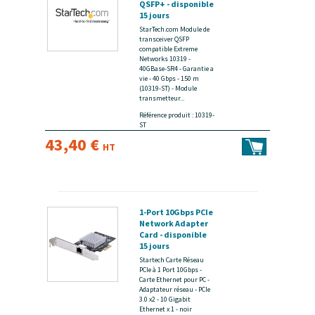
QSFP+ - disponible
15 jours
StarTech.com Module de
transceiver QSFP
compatible Extreme
Networks 10319 -
40GBase-SR4 - Garantie a
vie - 40 Gbps - 150 m
(10319-ST) - Module
transmetteur...
Référence produit : 10319-
ST
43,40 €
HT
1-Port 10Gbps PCIe
Network Adapter
Card - disponible
15 jours
Startech Carte Réseau
PCIe à 1 Port 10Gbps -
Carte Ethernet pour PC -
Adaptateur réseau - PCIe
3.0 x2 - 10 Gigabit
Ethernet x 1 - noir