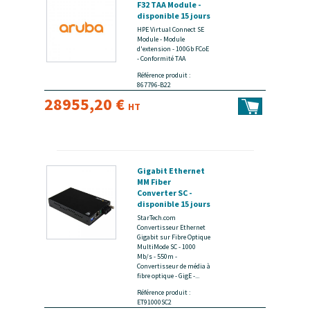
F32 TAA Module -
disponible 15 jours
HPE Virtual Connect SE
Module - Module
d'extension - 100Gb FCoE
- Conformité TAA
Référence produit :
867796-B22
28955,20 €
HT
Gigabit Ethernet
MM Fiber
Converter SC -
disponible 15 jours
StarTech.com
Convertisseur Ethernet
Gigabit sur Fibre Optique
MultiMode SC - 1000
Mb/s - 550m -
Convertisseur de média à
fibre optique - GigE -...
Référence produit :
ET91000SC2