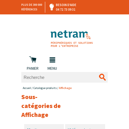
PLUS DE 300 000
BESOIN D'AIDE
RÉFÉRENCES
04 72 73 09 31
SAV
DEVIS
PERSONNALISÉ
et retours
DANS LES 3 HEURES !
PANIER
MENU
Accueil
/
Catalogue produits
/
Affichage
Sous-
catégories de
Affichage