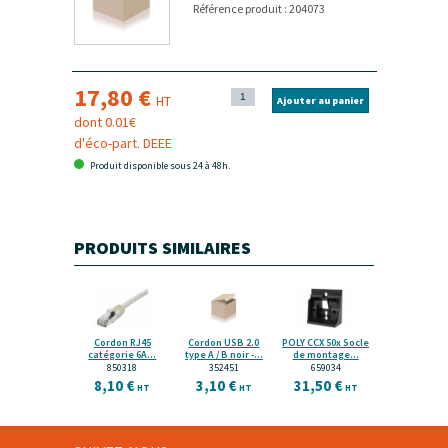
Référence produit : 204073
17,80 €
HT
Ajouter au panier
dont 0.01€
d'éco-part. DEEE
Produit disponible sous 24 à 48h.
PRODUITS SIMILAIRES
Cordon RJ45
Cordon USB 2.0
POLY CCX 50x Socle
catégorie 6A...
type A / B noir -...
de montage...
850318
352451
659034
8,10 €
3,10 €
31,50 €
HT
HT
HT