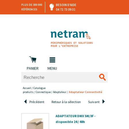
PLUS DE 300 000
BESOIN D'AIDE
RÉFÉRENCES
04 72 73 09 31
SAV
DEVIS
PERSONNALISÉ
et retours
DANS LES 3 HEURES !
PANIER
MENU
Accueil
/
Catalogue
produits
/
Connectique
/
Adaptateur
/
Adaptateur Connectivité
Précédent
Retour à la sélection
Suivant
ADAPTATEUR DMX 5M/3F -
disponible 24 / 48h