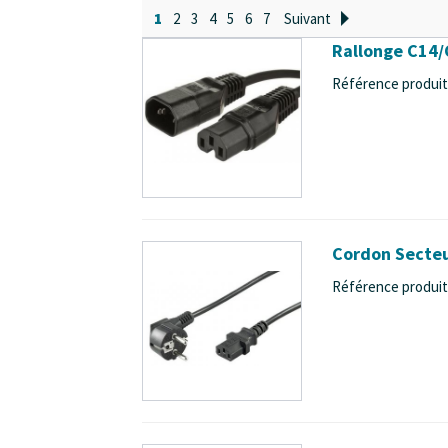
1
2
3
4
5
6
7
Suivant
Rallonge C14/C
Référence produit
Cordon Secteur
Référence produit