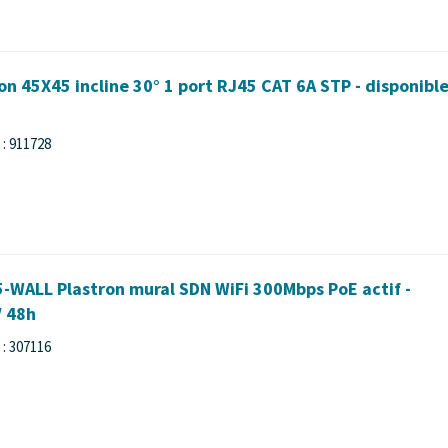
n 45X45 incline 30° 1 port RJ45 CAT 6A STP - disponibl
: 911728
5-WALL Plastron mural SDN WiFi 300Mbps PoE actif -
/ 48h
: 307116