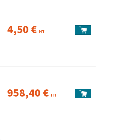
4,50 €
HT
958,40 €
HT