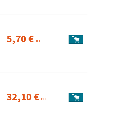
e
5,70 €
HT
32,10 €
HT