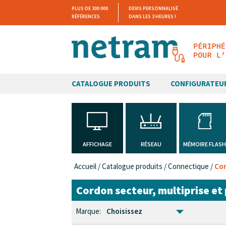
PLUS DE 300 000
DEVIS PERSONNALISÉ
RÉFÉRENCES
DANS LES 3 HEURES !
CATALOGUE PRODUITS
CONFIGURATEU
AFFICHAGE
RÉSEAU
MÉMOIRE FLAS
Accueil
/
Catalogue produits
/
Connectique
/
Cor
Cordon secteur, multiprise et
Marque:
Choisissez