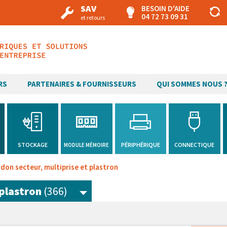
SAV
BESOIN D'AIDE
04 72 73 09 31
et retours
RS
PARTENAIRES & FOURNISSEURS
QUI SOMMES NOUS 
H
STOCKAGE
PÉRIPHÉRIQUE
CONNECTIQUE
MODULE MÉMOIRE
don secteur, multiprise et plastron
 plastron
(366)