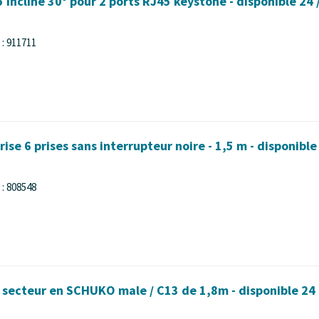
 incliné 30° pour 2 ports RJ45 keystone - disponible 24 
: 911711
ise 6 prises sans interrupteur noire - 1,5 m - disponible
: 808548
secteur en SCHUKO male / C13 de 1,8m - disponible 24