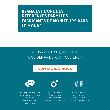
IIYAMA EST L'UNE DES
RÉFÉRENCES PARMI LES
FABRICANTS DE MONITEURS DANS
LE MONDE
VOUS AVEZ UNE QUESTION,
UNE DEMANDE PARTICULIÈRE ?
CONTACTEZ-NOUS
UNE ÉQUIPE RÉACTIVE
PLUS DE 10 ANS
DES SOLUTIONS
ET DISPONIBLE POUR
D'EXPÉRIENCE
ET DES SERVICES
DES DEVIS
DANS LA VENTE
SUR-MESURE
PERSONNALISÉS
AUX PROFESSIONNELS
POUR VOTRE SOCIÉTÉ
DANS LES 3H