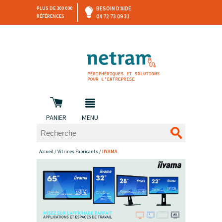
PLUS DE 300 000
BESOIN D'AIDE
RÉFÉRENCES
04 72 73 09 31
SAV
DEVIS
PERSONNALISÉ
et retours
DANS LES 3 HEURES !
PANIER
MENU
Accueil
/
Vitrines Fabricants
/
IIYAMA