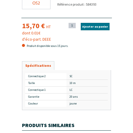
Référence produit : 584393
15,70 €
HT
Ajouter au panier
dont 0.01€
d'éco-part. DEEE
Produit disponible sous 15 jours.
Spécifications
Connectique 2
SC
Taille
10 m
Connectique 1
LC
Garantie
20 ans
Couleur
jaune
PRODUITS SIMILAIRES