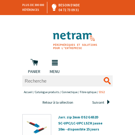
PLUS DE 300 000
BESOIN D'AIDE
RÉFÉRENCES
04 72 73 09 31
SAV
DEVIS
PERSONNALISÉ
et retours
DANS LES 3 HEURES !
PANIER
MENU
Accueil
/
Catalogue produits
/
Connectique
/
Fibre optique
/
OS2
Retour à la sélection
Suivant
Jarr. zip 2mm OS2 G652D
SC-UPC/LC-UPC LSZH jaune
10m - disponible 15 jours