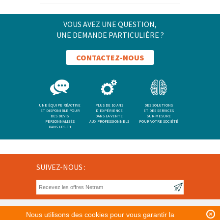
VOUS AVEZ UNE QUESTION,
UNE DEMANDE PARTICULIÈRE ?
CONTACTEZ-NOUS
UNE ÉQUIPE RÉACTIVE
PLUS DE 10 ANS
DES SOLUTIONS
ET DISPONIBLE POUR
D'EXPÉRIENCE
ET DES SERVICES
DES DEVIS
DANS LA VENTE
SUR-MESURE
PERSONNALISÉS
AUX PROFESSIONNELS
POUR VOTRE SOCIÉTÉ
DANS LES 3H
SUIVEZ-NOUS :
Nous utilisons des cookies pour vous garantir la