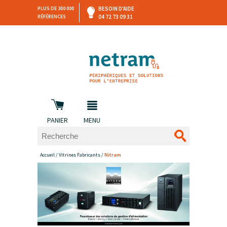
PLUS DE 300 000
BESOIN D'AIDE
RÉFÉRENCES
04 72 73 09 31
SAV
DEVIS
PERSONNALISÉ
et retours
DANS LES 3 HEURES !
PANIER
MENU
Accueil
/
Vitrines Fabricants
/
Nitram