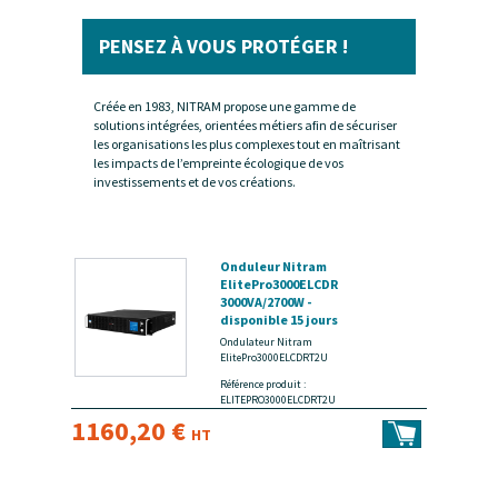
PENSEZ À VOUS PROTÉGER !
Créée en 1983, NITRAM propose une gamme de
solutions intégrées, orientées métiers afin de sécuriser
les organisations les plus complexes tout en maîtrisant
les impacts de l’empreinte écologique de vos
investissements et de vos créations.
Onduleur Nitram
ElitePro3000ELCDRT2U
3000VA/2700W -
disponible 15 jours
Ondulateur Nitram
ElitePro3000ELCDRT2U
Référence produit :
ELITEPRO3000ELCDRT2U
1160,20 €
HT