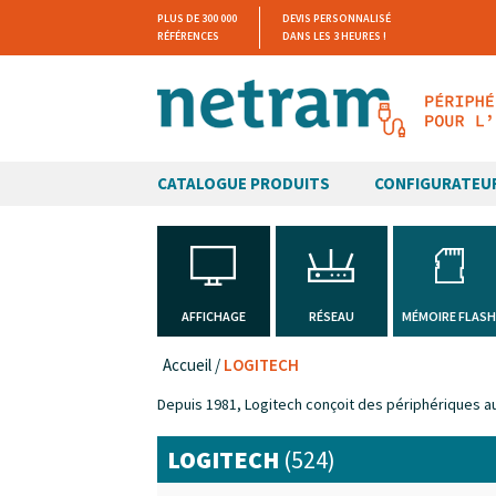
PLUS DE 300 000
DEVIS PERSONNALISÉ
RÉFÉRENCES
DANS LES 3 HEURES !
CATALOGUE PRODUITS
CONFIGURATEU
AFFICHAGE
RÉSEAU
MÉMOIRE FLAS
Accueil
/
LOGITECH
Depuis 1981, Logitech conçoit des périphériques au 
LOGITECH
(524)