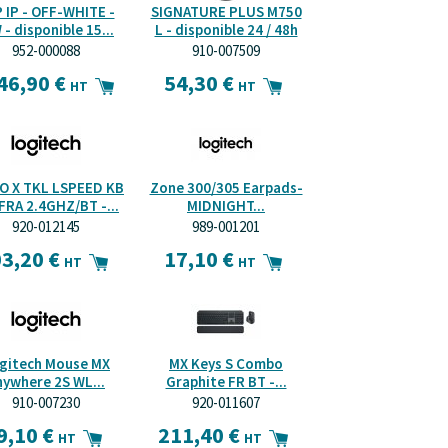
 IP - OFF-WHITE -
SIGNATURE PLUS M750
- disponible 15...
L - disponible 24 / 48h
952-000088
910-007509
46,90 €
54,30 €
HT
HT
O X TKL LSPEED KB
Zone 300/305 Earpads-
FRA 2.4GHZ/BT -...
MIDNIGHT...
920-012145
989-001201
3,20 €
17,10 €
HT
HT
gitech Mouse MX
MX Keys S Combo
nywhere 2S WL...
Graphite FR BT -...
910-007230
920-011607
9,10 €
211,40 €
HT
HT