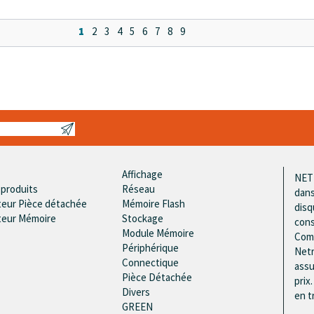
1
2
3
4
5
6
7
8
9
Affichage
NETR
 produits
Réseau
dans
teur Pièce détachée
Mémoire Flash
disq
teur Mémoire
Stockage
cons
Module Mémoire
Comp
Périphérique
Netr
Connectique
assu
Pièce Détachée
prix
Divers
en t
GREEN