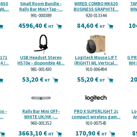
M650
Small Room Bundle -
WIRED COMBO MK620
TAP
WL...
Rally Bar Mini+Tap -...
BUSINESS GRAPHITE...
WW 
991-000389
920-013344
4596,40 €
84,60 €
10
HT
HT
M171
USB Headset Stereo
Logitech Mouse LIFT
G PR
 /...
H570e - disponible 48...
(RIGHT) WL Vertical...
WH 
981-001430
910-006494
53,20 €
55,20 €
20
HT
HT
io -
Rally Bar Mini OFF-
PRO X SUPERLIGHT 2c
Lo
..
WHITE UK/HK -...
compact wireless gam...
A
960-001352
910-007545
3663,10 €
170,90 €
8
HT
HT