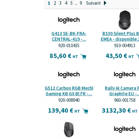
1
2
3
4
5
...
9
Suivant
G413 SE-BK-FRA-
B330 Silent Plus 
CENTRAL-419 -...
EMEA - disponible 2
920-010435
910-004913
85,60 €
43,50 €
HT
HT
G512 Carbon RGB Mechl
Rally AI Camera 
Gaming KB GX Bl FR -...
Graphite EU -..
920-008940
960-001758
139,40 €
3132,30 €
HT
HT