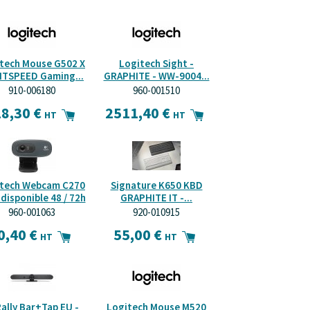
tech Mouse G502 X
Logitech Sight -
HTSPEED Gaming...
GRAPHITE - WW-9004...
910-006180
960-001510
8,30 €
2511,40 €
HT
HT
tech Webcam C270
Signature K650 KBD
 disponible 48 / 72h
GRAPHITE IT -...
960-001063
920-010915
0,40 €
55,00 €
HT
HT
ally Bar+Tap EU -
Logitech Mouse M520