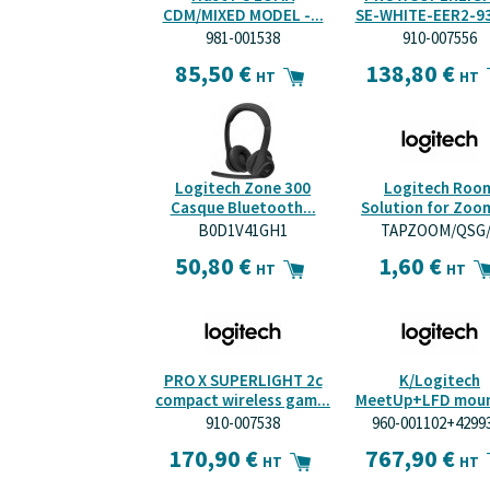
CDM/MIXED MODEL -...
SE-WHITE-EER2-933
981-001538
910-007556
85,50 €
138,80 €
HT
HT
Logitech Zone 300
Logitech Roo
Casque Bluetooth...
Solution for Zoom 
B0D1V41GH1
TAPZOOM/QSG/
50,80 €
1,60 €
HT
HT
PRO X SUPERLIGHT 2c
K/Logitech
compact wireless gam...
MeetUp+LFD mount
910-007538
960-001102+4299
170,90 €
767,90 €
HT
HT