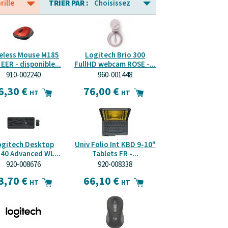
rille
TRIER PAR :
Choisissez
eless Mouse M185
Logitech Brio 300
EER - disponible...
FullHD webcam ROSE -...
910-002240
960-001448
6,30 €
76,00 €
HT
HT
ogitech Desktop
Univ Folio Int KBD 9-10"
40 Advanced WL...
Tablets FR -...
920-008676
920-008338
3,70 €
66,10 €
HT
HT