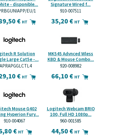
hite - disponible...
Signature Wired f...
PRBGUNIAPP/EU/1
910-007511
89,50 €
35,20 €
HT
HT
gitech R Solution
MK545 Advnced Wless
le Large Cat5e -...
KBD & Mouse Combo...
APRAPGGLCTL4
920-008982
29,10 €
66,10 €
HT
HT
itech Mouse G402
Logitech Webcam BRIO
ng Hyperion Fury...
100, Full HD 1080p...
910-004067
960-001585
6,80 €
44,50 €
HT
HT