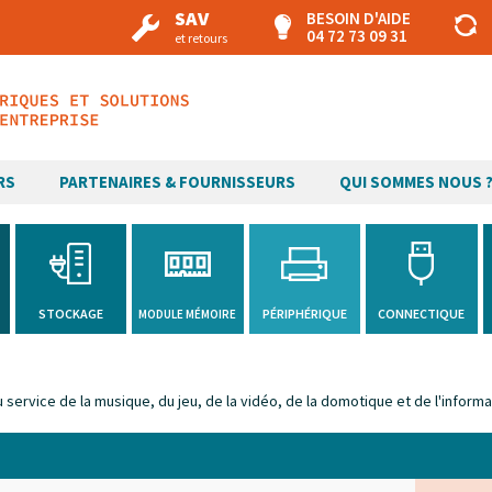
SAV
BESOIN D'AIDE
04 72 73 09 31
et retours
RS
PARTENAIRES & FOURNISSEURS
QUI SOMMES NOUS 
H
STOCKAGE
PÉRIPHÉRIQUE
CONNECTIQUE
MODULE MÉMOIRE
service de la musique, du jeu, de la vidéo, de la domotique et de l'informa