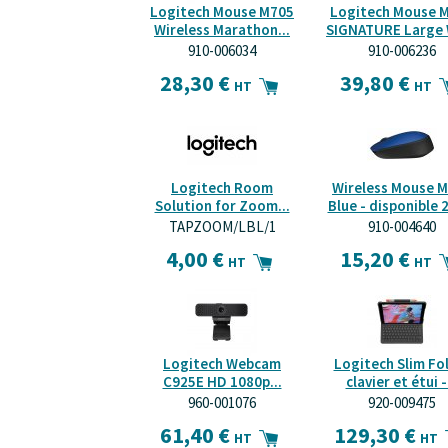
Logitech Mouse M705
Logitech Mouse 
Wireless Marathon...
SIGNATURE Large 
910-006034
910-006236
28,30 €
39,80 €
HT
HT
Logitech Room
Wireless Mouse 
Solution for Zoom...
Blue - disponible 24
TAPZOOM/LBL/1
910-004640
4,00 €
15,20 €
HT
HT
Logitech Webcam
Logitech Slim Fol
C925E HD 1080p...
clavier et étui -.
960-001076
920-009475
61,40 €
129,30 €
HT
HT