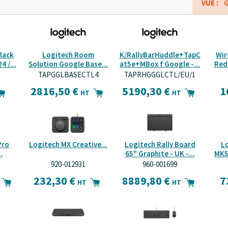
VUE :
G
Black
Logitech Room
K/RallyBarHuddle+TapC
Wir
4 /...
Solution Google Base...
at5e+MBox f Google -...
Red 
TAPGGLBASECTL4
TAPRHGGGLCTL/EU/1
2816,50 €
5190,30 €
1
HT
HT
Pro
Logitech MX Creative...
Logitech Rally Board
L
.
65" Graphite - UK -...
MK5
920-012931
960-001699
232,30 €
8889,80 €
7
HT
HT