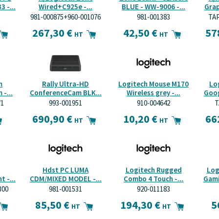
 -...
Wired+C925e -...
BLUE - WW-9006 -...
Grap
981-000875+960-001076
981-001383
TA
267,30 €
42,50 €
57
HT
HT
m
Rally Ultra-HD
Logitech Mouse M170
Lo
-...
ConferenceCam BLK...
Wireless grey -...
Goog
1
993-001951
910-004642
T
690,90 €
10,20 €
66
HT
HT
Hdst PC LUMA
Logitech Rugged
Log
 -...
CDM/MIXED MODEL -...
Combo 4 Touch -...
Gami
300
981-001531
920-011183
85,50 €
194,30 €
5
HT
HT