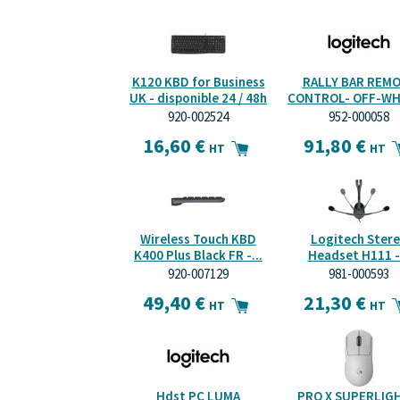
K120 KBD for Business
RALLY BAR REM
UK - disponible 24 / 48h
CONTROL- OFF-WHI
920-002524
952-000058
16,60 €
91,80 €
HT
HT
Wireless Touch KBD
Logitech Ster
K400 Plus Black FR -...
Headset H111 -.
920-007129
981-000593
49,40 €
21,30 €
HT
HT
Hdst PC LUMA
PRO X SUPERLIGH