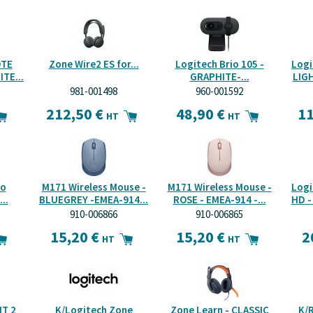
OTE
Zone Wire2 ES for...
Logitech Brio 105 -
Logi
TE...
GRAPHITE-...
LIG
981-001498
960-001592
212,50 €
48,90 €
11
HT
HT
eo
M171 Wireless Mouse -
M171 Wireless Mouse -
Logi
..
BLUEGREY -EMEA-914...
ROSE - EMEA-914 -...
HD -
910-006866
910-006865
15,20 €
15,20 €
2
HT
HT
T 2
K/Logitech Zone
Zone Learn - CLASSIC
K/R