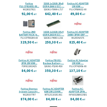
Fujitsu
32GB 1x32GB 2Rx8
Fujitsu AC-ADAPTER
FUJ:CP816831-XX...
DDR4-2666 U ECC -...
19V 65W -...
W128327921
S26361-F3909-L717
FUJ:CP500632-XX
92,00 €
642,40 €
49,80 €
HT
HT
HT
Fujitsu 2ND
16GB 1x16GB 1Rx4
Fujitsu AC-ADAPTER
BATTERY PACK (6...
DDR4-2933 R ECC -...
330W (3PIN) ERP -...
FUJ:CP700284-XX
S26361-F4083-L316
W129342575
329,50 €
250,30 €
825,40 €
HT
HT
HT
Fujitsu AC ADAPTER
Fujitsu FBU02 -
Fujitsu AC Adapter
2PIN 20V 65W...
Backup Battery -...
19V 65W -...
FSP:811002425
S26361-F5243-R10
FUJ:CP742956-XX
84,00 €
350,30 €
137,10 €
HT
HT
HT
Fujitsu Eternus
Fujitsu AC ADAPTER
Fujitsu AC-
System Capacity...
65W 19V LISHIN...
ADAPTOR 2PIN...
W129337797
WTS:25.10181.061
IVF:6032B0013501
874,00 €
84,00 €
84,00 €
HT
HT
HT