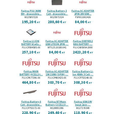
Fujitsu PSU 360W
Fujitsu Battery 3
Fujitsu AC ADAPTER
90+ - disponible...
Cell - disponible...
2PIN 20V 65W...
W125857220
W125971324
FSP:811002426
195,20 €
280,60 €
84,00 €
HT
HT
HT
Fujitsu LI-ION
Fujitsu AC ADAPTER
Fujitsu DX8700S2
BATTERY 6Cells...
65W LITEON 2PIN -...
BBU BATTERY -...
FUJ:CP384585-XX
WTS:25.10180.041
FUJ:CA05954-2000
257,10 €
84,00 €
2423,20 €
HT
HT
HT
Fujitsu MAIN
Fujitsu AC-ADAPTER
Fujitsu Battery Li-
BATTERY (4 CELLS)...
19V 150W (3-PIN) -...
Ion 45Wh 3 Cell -...
FUJ:CP677296-XX
FUJ:CP483425-XX
FUJ:CP753148-XX
464,80 €
303,70 €
308,30 €
HT
HT
HT
Fujitsu Battery 6
Fujitsu BT-Main
Fujitsu 65W/19V
Cell - disponible...
Battery (2 CELLS)...
Input 2pin -...
FUJ:CP753172-XX
W128891386
W127176549
228,90 €
249,40 €
118,90 €
HT
HT
HT