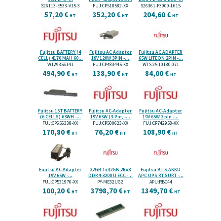
S26113-E533-V15-3
FUJ:CP518582-XX
S26361-F3909-L615
57,20 €
352,20 €
204,60 €
HT
HT
HT
Fujitsu BATTERY (4
Fujitsu AC Adaptor
Fujitsu AC ADAPTER
CELL) 4170 MAH 60...
19V 120W 3PIN -...
65W LITEON 2PIN -...
W129356141
FUJ:CP483445-XX
WTS:25.10180.071
494,90 €
138,90 €
84,00 €
HT
HT
HT
Fujitsu 1ST BATTERY
Fujitsu AC-Adapter
Fujitsu AC-Adapter
(6 CELLS) 63WH -...
19V 65W (3-Pin, -...
19V 65W 3 pin -...
FUJ:CP656338-XX
FUJ:CP500623-XX
FUJ:CP742958-XX
170,80 €
76,20 €
108,90 €
HT
HT
HT
Fujitsu AC Adapter
32GB 1x32GB 2Rx8
Fujitsu BT S AKKU
19V 65W -...
DDR4-3200 U ECC -...
APC UPS RT SURT -...
FUJ:CP531976-XX
PY-ME32UG2
APU:RBC44
100,20 €
3798,70 €
1349,70 €
HT
HT
HT