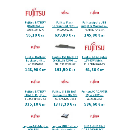
Fujitsu BATTERY
Fujitsu Flash
Fujitsu Apple USB
(BATOKA) -...
Backup Unit (FBU...
Adapter Macbook...
SUY:F150-4277
W129097205
ACM:MC704ZMA
95,10 €
639,80 €
145,80 €
HT
HT
HT
Fujitsu Battery
Fujitsu 1ST BATTERY
Fujitsu AC Adapter
Backup Unit...
(6 CELLS) 72WH -...
19V 60W Stick...
W128850993
FUJ:CP656339-XX
FUJ:CP443402-XX
148,90 €
191,50 €
61,80 €
HT
HT
HT
Fujitsu BATTERY
Fujitsu S-SSB-BAT -
Fujitsu AC-ADAPTER
CHARGER (FJ) -...
disponible 48 / 72h
19,5V 230W -...
FUJ:CP414206-XX
FUJ:CA54200-3083
W128315853
335,10 €
1378,30 €
586,60 €
HT
HT
HT
Fujitsu A/C Adapter
Fujitsu 2ND Battery
8GB 1x8GB 1Rx8
90W EPS -...
Pack - disponible...
DDR4-2400 U ECC -...