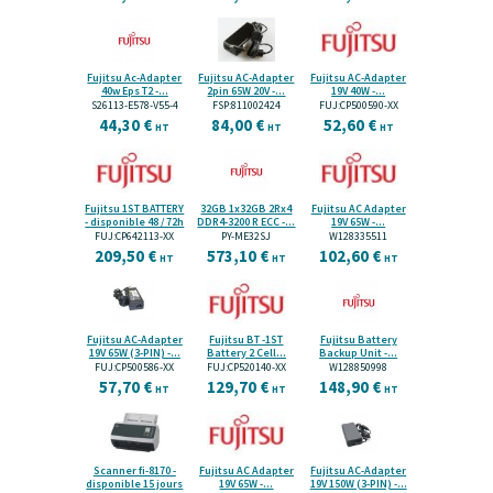
Fujitsu Ac-Adapter
Fujitsu AC-Adapter
Fujitsu AC-Adapter
40w Eps T2 -...
2pin 65W 20V -...
19V 40W -...
S26113-E578-V55-4
FSP:811002424
FUJ:CP500590-XX
44,30 €
84,00 €
52,60 €
HT
HT
HT
Fujitsu 1ST BATTERY
32GB 1x32GB 2Rx4
Fujitsu AC Adapter
- disponible 48 / 72h
DDR4-3200 R ECC -...
19V 65W -...
FUJ:CP642113-XX
PY-ME32SJ
W128335511
209,50 €
573,10 €
102,60 €
HT
HT
HT
Fujitsu AC-Adapter
Fujitsu BT -1ST
Fujitsu Battery
19V 65W (3-PIN) -...
Battery 2 Cell...
Backup Unit -...
FUJ:CP500586-XX
FUJ:CP520140-XX
W128850998
57,70 €
129,70 €
148,90 €
HT
HT
HT
Scanner fi-8170 -
Fujitsu AC Adapter
Fujitsu AC-Adapter
disponible 15 jours
19V 65W -...
19V 150W (3-PIN) -...