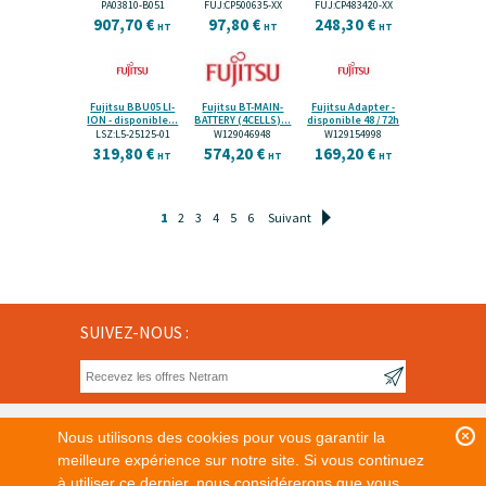
PA03810-B051
FUJ:CP500635-XX
FUJ:CP483420-XX
907,70 €
97,80 €
248,30 €
HT
HT
HT
Fujitsu BBU05 LI-
Fujitsu BT-MAIN-
Fujitsu Adapter -
ION - disponible...
BATTERY (4CELLS)...
disponible 48 / 72h
LSZ:L5-25125-01
W129046948
W129154998
319,80 €
574,20 €
169,20 €
HT
HT
HT
1
2
3
4
5
6
Suivant
SUIVEZ-NOUS :
Nous utilisons des cookies pour vous garantir la
meilleure expérience sur notre site. Si vous continuez
à utiliser ce dernier, nous considérerons que vous