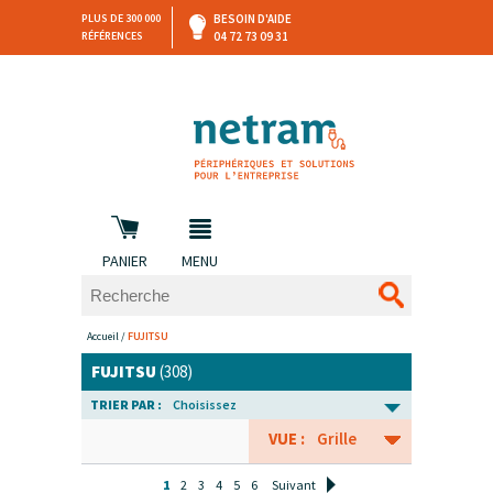
PLUS DE 300 000
BESOIN D'AIDE
RÉFÉRENCES
04 72 73 09 31
SAV
DEVIS
PERSONNALISÉ
et retours
DANS LES 3 HEURES !
PANIER
MENU
Accueil
/
FUJITSU
FUJITSU
(308)
TRIER PAR :
Choisissez
VUE :
Grille
1
2
3
4
5
6
Suivant