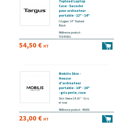
Topload Laptop
Case - Sacoche
pour ordinateur
portable - 12" - 14"
- noir - disponible
Citygear 14" Topload
15 jours
Black
Référence produit :
TCG455GL
54,50 €
HT
Mobilis Skin -
Housse
d'ordinateur
portable - 14" - 16"
- gris perle, rose
poudré -
Skin Sleeve 14-16'' - Gris
disponible 15 jours
et rose
Référence produit : 49006
23,00 €
HT