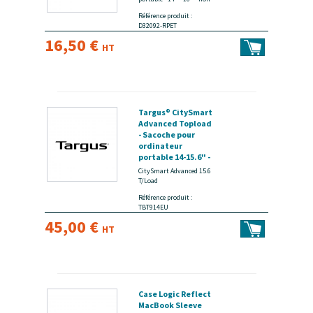
Référence produit :
D32092-RPET
16,50 €
HT
Targus® CitySmart
Advanced Topload
- Sacoche pour
ordinateur
portable 14-15.6" -
Noir, gris -
CitySmart Advanced 15.6
disponible 15 jours
T/Load
Référence produit :
TBT914EU
45,00 €
HT
Case Logic Reflect
MacBook Sleeve