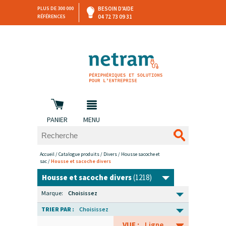
PLUS DE 300 000
BESOIN D'AIDE
RÉFÉRENCES
04 72 73 09 31
SAV
DEVIS
PERSONNALISÉ
et retours
DANS LES 3 HEURES !
PANIER
MENU
Accueil
/
Catalogue produits
/
Divers
/
Housse sacoche et
sac
/
Housse et sacoche divers
Housse et sacoche divers
(1218)
Marque:
Choisissez
TRIER PAR :
Choisissez
VUE :
Ligne