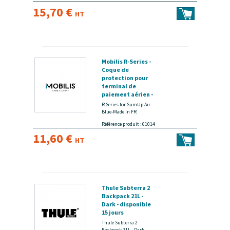
15,70 €
HT
Mobilis R-Series -
Coque de
protection pour
terminal de
paiement aérien -
avec coins
R Series for SumUp Air-
renforcés - bleu -
Blue-Made in FR
pour SumUp Air -
Référence produit : 61014
disponible 15 jours
11,60 €
HT
Thule Subterra 2
Backpack 21L -
Dark - disponible
15 jours
Thule Subterra 2
Backpack 21L - Dark