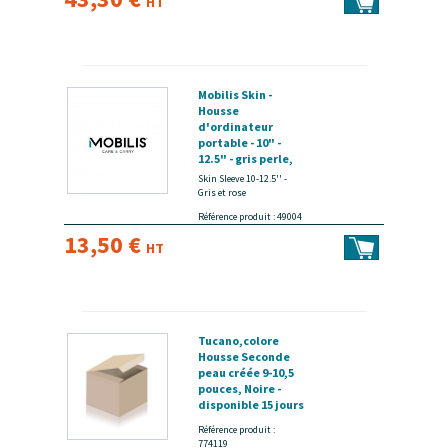
HT
Mobilis Skin -
Housse
d'ordinateur
portable - 10" -
12.5" - gris perle,
rose poudré -
Skin Sleeve 10-12.5'' -
disponible 15 jours
Gris et rose
Référence produit : 49004
13,50 €
HT
Tucano,colore
Housse Seconde
peau créée 9-10,5
pouces, Noire -
disponible 15 jours
Référence produit :
774119