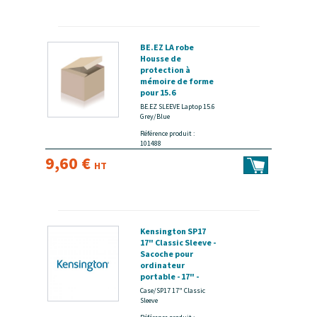
BE.EZ LA robe
Housse de
protection à
mémoire de forme
pour 15.6
Grey/Blue -
BE.EZ SLEEVE Laptop 15.6
disponible 15 jours
Grey/Blue
Référence produit :
101488
9,60 €
HT
Kensington SP17
17" Classic Sleeve -
Sacoche pour
ordinateur
portable - 17" -
noir - disponible 15
Case/SP17 17" Classic
jours
Sleeve