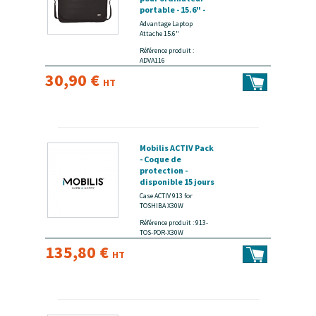
portable - 15.6" -
noir - disponible 15
Advantage Laptop
jours
Attache 15.6"
Référence produit :
ADVA116
30,90 €
HT
Mobilis ACTIV Pack
- Coque de
protection -
disponible 15 jours
Case ACTIV 913 for
TOSHIBA X30W
Référence produit : 913-
TOS-POR-X30W
135,80 €
HT