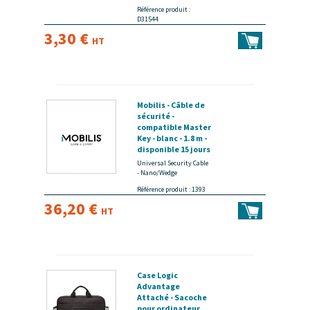
Référence produit :
D31544
3,30 €
HT
Mobilis - Câble de
sécurité -
compatible Master
Key - blanc - 1.8 m -
disponible 15 jours
Universal Security Cable
- Nano/Wedge
Référence produit : 1393
36,20 €
HT
Case Logic
Advantage
Attaché - Sacoche
pour ordinateur