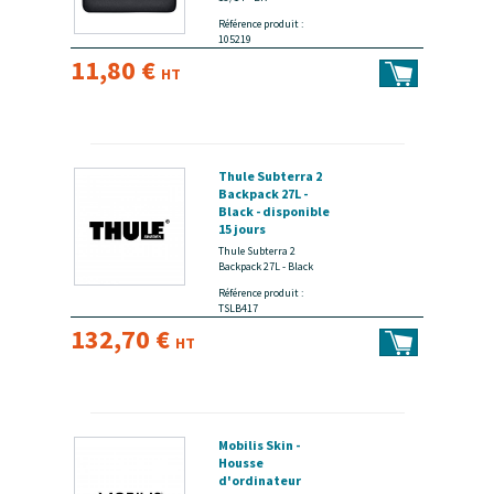
Référence produit :
105219
11,80 €
HT
Thule Subterra 2
Backpack 27L -
Black - disponible
15 jours
Thule Subterra 2
Backpack 27L - Black
Référence produit :
TSLB417
132,70 €
HT
Mobilis Skin -
Housse
d'ordinateur