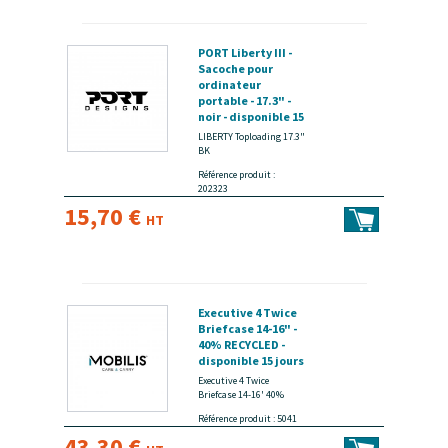
PORT Liberty III -
Sacoche pour
ordinateur
portable - 17.3" -
noir - disponible 15
jours
LIBERTY Toploading 17.3"
BK
Référence produit :
202323
15,70 €
HT
Executive 4 Twice
Briefcase 14-16" -
40% RECYCLED -
disponible 15 jours
Executive 4 Twice
Briefcase 14-16' 40%
Référence produit : 5041
43,30 €