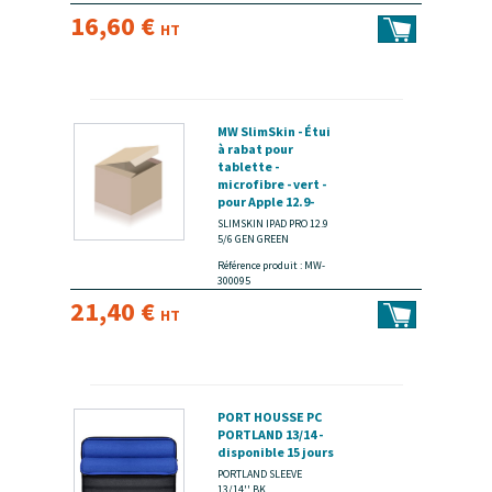
16,60 €
HT
MW SlimSkin - Étui
à rabat pour
tablette -
microfibre - vert -
pour Apple 12.9-
inch iPad Pro Wi-Fi,
SLIMSKIN IPAD PRO 12.9
Wi-Fi + Cellular
5/6 GEN GREEN
(5ème génération,
Référence produit : MW-
6ème génération) -
300095
disponible 15 jours
21,40 €
HT
PORT HOUSSE PC
PORTLAND 13/14 -
disponible 15 jours
PORTLAND SLEEVE
13/14'' BK