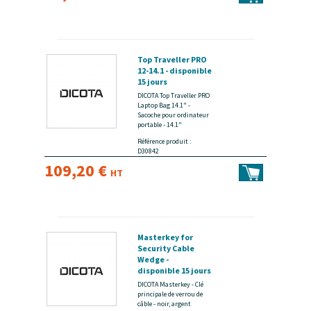
Top Traveller PRO
12-14.1 - disponible
15 jours
DICOTA Top Traveller PRO
Laptop Bag 14.1" -
Sacoche pour ordinateur
portable - 14.1"
Référence produit :
D30842
109,20 €
HT
Masterkey for
Security Cable
Wedge -
disponible 15 jours
DICOTA Masterkey - Clé
principale de verrou de
câble - noir, argent