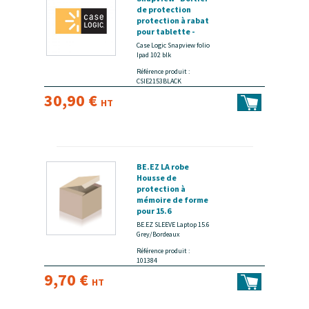
de protection
protection à rabat
pour tablette -
polyuréthanne
Case Logic Snapview folio
thermoplastique
Ipad 102 blk
(TPU) - noir - 10.2" -
Référence produit :
pour Apple 10.2-
CSIE2153BLACK
inch iPad (9ème
30,90 €
génération) -
HT
disponible 15 jours
BE.EZ LA robe
Housse de
protection à
mémoire de forme
pour 15.6
Grey/Bordeaux -
BE.EZ SLEEVE Laptop 15.6
disponible 15 jours
Grey/Bordeaux
Référence produit :
101384
9,70 €
HT