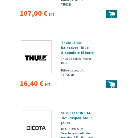
Référence produit :
TSP2213
107,00 €
HT
Thule 15-30L
Raincover - Blue -
disponible 15 jours
Thule 15-30L Raincover -
Blue
Référence produit :
TSTR201B
16,40 €
HT
Slim Case ONE 14-
16" - disponible 15
jours
DICOTA ONE Slim -
Sacoche pour ordinateur
portable - 14" - 16" - noir