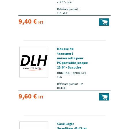
- 17.3" - noir
Référence produit :
TLS17UF
9,40 €
HT
Housse de
transport
universelle pour
PC portable jusque
15.6" - Sacoche
avec interieur
UNIVERSAL LAPTOP CASE
doux et
15.6
protecteur - Poche
Référence produit : DY-
secondaire pour
HC4945
rangement autres
9,60 €
accessoires -
HT
Fermeture zip -
Tissu exterieur
noir - disponible 15
jours
Case Logic
SnapView - Boîtier