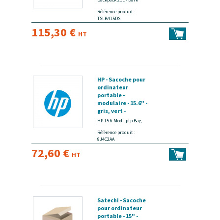
Référence produit :
TSLB415DS
115,30 €
HT
HP - Sacoche pour
ordinateur
portable -
modulaire - 15.6" -
gris, vert -
disponible 15 jours
HP 15.6 Mod Lptp Bag
Référence produit :
9J4C2AA
72,60 €
HT
Satechi - Sacoche
pour ordinateur
portable - 15" -