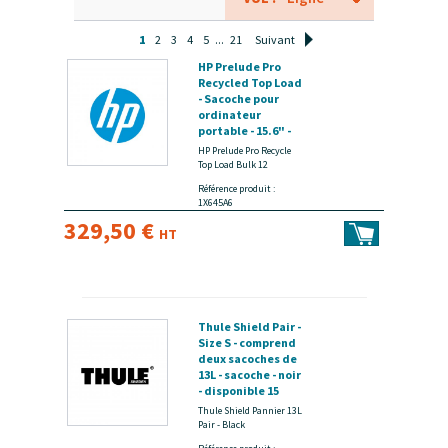
1
2
3
4
5
...
21
Suivant
HP Prelude Pro
Recycled Top Load
- Sacoche pour
ordinateur
portable - 15.6" -
noir (pack de 12) -
HP Prelude Pro Recycle
disponible 15 jours
Top Load Bulk 12
Référence produit :
1X645A6
329,50 €
HT
Thule Shield Pair -
Size S - comprend
deux sacoches de
13L - sacoche - noir
- disponible 15
jours
Thule Shield Pannier 13L
Pair - Black