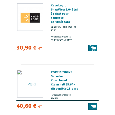
Case Logic
SnapView 2.0 - Étui
à rabat pour
tablette -
polyuréthane,
polycarbonate -
Snapview Folio iPad Pro
ciment - 10.5" -
10.5"
disponible 15 jours
Référence produit :
CSIE2145CONCRETE
30,90 €
HT
PORT DESIGNS
Sacoche
Courchevel
Clamshell 15.6" -
disponible 15 jours
Référence produit :
166578
40,60 €
HT