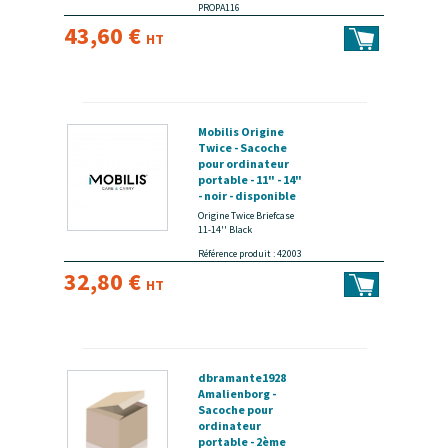
PROPA116
43,60 €
HT
Mobilis Origine
Twice - Sacoche
pour ordinateur
portable - 11" - 14"
- noir - disponible
15 jours
Origine Twice Briefcase
11-14'' Black
Référence produit : 42003
32,80 €
HT
dbramante1928
Amalienborg -
Sacoche pour
ordinateur
portable - 2ème