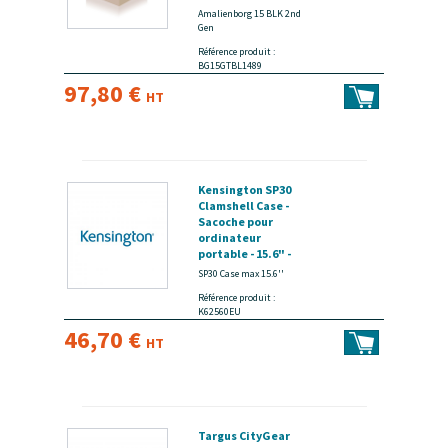
génération - 15" -
Amalienborg 15 BLK 2nd
noir - disponible 15
Gen
jours
Référence produit :
BG15GTBL1489
97,80 €
HT
Kensington SP30
Clamshell Case -
Sacoche pour
ordinateur
portable - 15.6" -
noir - disponible 15
SP30 Case max 15.6''
jours
Référence produit :
K62560EU
46,70 €
HT
Targus CityGear