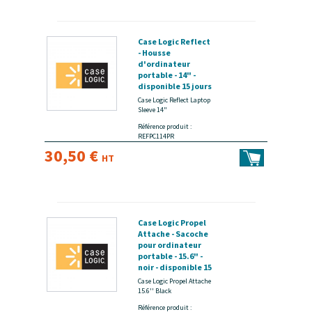
Case Logic Reflect
- Housse
d'ordinateur
portable - 14" -
disponible 15 jours
Case Logic Reflect Laptop
Sleeve 14"
Référence produit :
REFPC114PR
30,50 €
HT
Case Logic Propel
Attache - Sacoche
pour ordinateur
portable - 15.6" -
noir - disponible 15
jours
Case Logic Propel Attache
15.6'' Black
Référence produit :