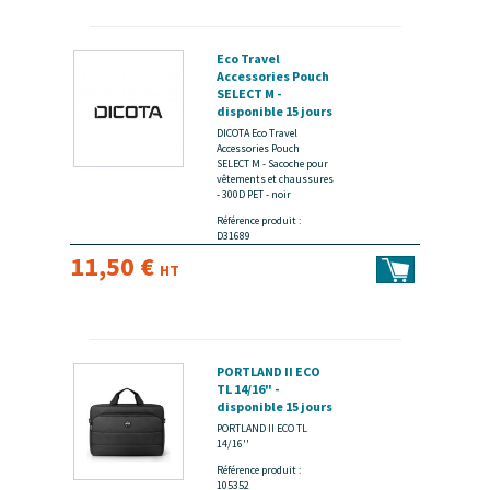
Eco Travel
Accessories Pouch
SELECT M -
disponible 15 jours
DICOTA Eco Travel
Accessories Pouch
SELECT M - Sacoche pour
vêtements et chaussures
- 300D PET - noir
Référence produit :
D31689
11,50 €
HT
PORTLAND II ECO
TL 14/16" -
disponible 15 jours
PORTLAND II ECO TL
14/16''
Référence produit :
105352