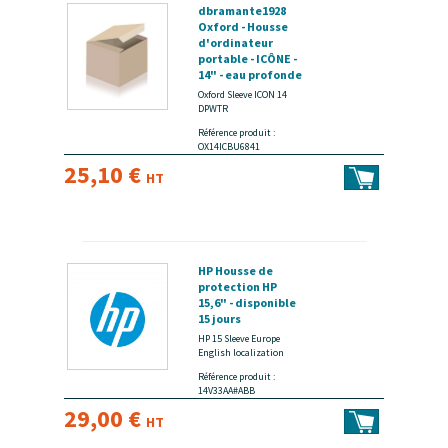
dbramante1928
Oxford - Housse
d'ordinateur
portable - ICÔNE -
14" - eau profonde
- disponible 15
Oxford Sleeve ICON 14
jours
DPWTR
Référence produit :
OX14ICBU6841
25,10 €
HT
HP Housse de
protection HP
15,6" - disponible
15 jours
HP 15 Sleeve Europe
English localization
Référence produit :
14V33AA#ABB
29,00 €
HT