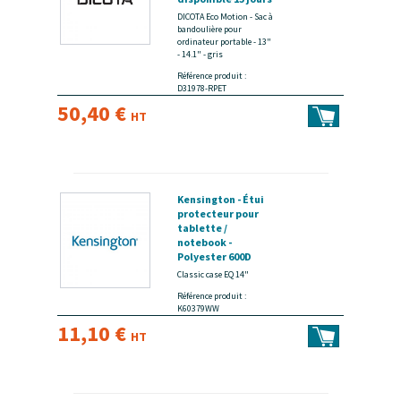
DICOTA Eco Motion - Sac à
bandoulière pour
ordinateur portable - 13"
- 14.1" - gris
Référence produit :
D31978-RPET
50,40 €
HT
Kensington - Étui
protecteur pour
tablette /
notebook -
Polyester 600D
100% recyclé - noir,
Classic case EQ 14"
gris - 14" -
Référence produit :
disponible 15 jours
K60379WW
11,10 €
HT