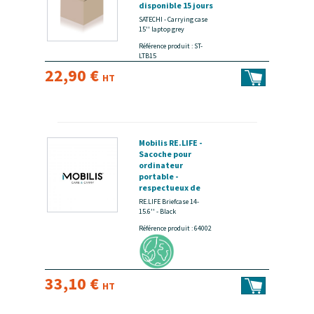
disponible 15 jours
SATECHI - Carrying case
15'' laptop grey
Référence produit : ST-
LTB15
22,90 €
HT
Mobilis RE.LIFE -
Sacoche pour
ordinateur
portable -
respectueux de
l'environnement -
RE.LIFE Briefcase 14-
14" - 15.6" - noir -
15.6'' - Black
disponible 15 jours
Référence produit : 64002
33,10 €
HT