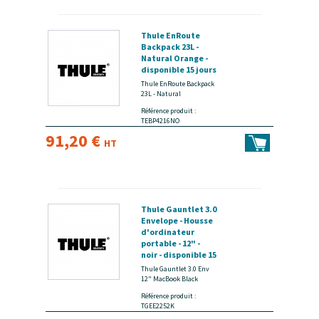
Thule EnRoute
Backpack 23L -
Natural Orange -
disponible 15 jours
Thule EnRoute Backpack
23L - Natural
Référence produit :
TEBP4216NO
91,20 €
HT
Thule Gauntlet 3.0
Envelope - Housse
d'ordinateur
portable - 12" -
noir - disponible 15
jours
Thule Gauntlet 3.0 Env
12" MacBook Black
Référence produit :
TGEE2252K