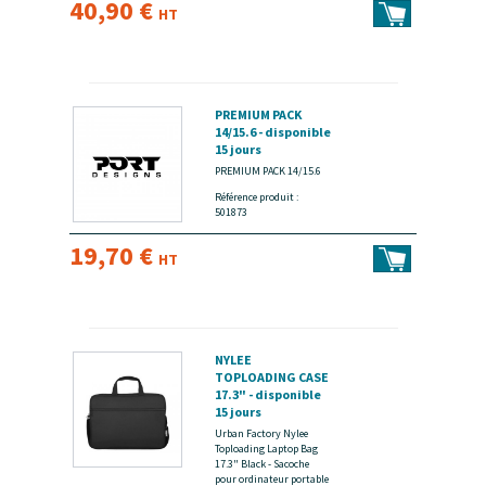
40,90 €
HT
PREMIUM PACK
14/15.6 - disponible
15 jours
PREMIUM PACK 14/15.6
Référence produit :
501873
19,70 €
HT
NYLEE
TOPLOADING CASE
17.3" - disponible
15 jours
Urban Factory Nylee
Toploading Laptop Bag
17.3" Black - Sacoche
pour ordinateur portable