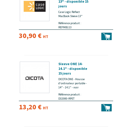
13" - disponible 15
jours
Case Logic Reflect
MacBook Sleeve 13"
Référence produit :
REFMB113
30,90 €
HT
Sleeve ONE 14-
14.1" - disponible
15 jours
DICOTA ONE - Housse
d'ordinateur portable -
14" - 14.1" - noir
Référence produit :
D32080-RPET
13,20 €
HT