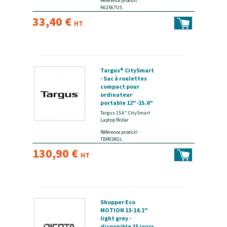
Référence produit :
K62567US
33,40 €
HT
Targus® CitySmart
- Sac à roulettes
compact pour
ordinateur
portable 12"-15.6"
- Noir, gris -
Targus 15.6" CitySmart
disponible 15 jours
Laptop Roller
Référence produit :
TBR038GL
130,90 €
HT
Shopper Eco
MOTION 13-14.1"
light grey -
disponible 15 jours