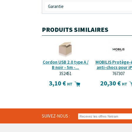
Garantie
PRODUITS SIMILAIRES
Cordon USB 2.0 type A /
MOBILIS Protège-
B noir - 5m -...
anti-chocs pour iP
352451
767307
3,10 €
20,30 €
HT
HT
SUIVEZ-NOUS :