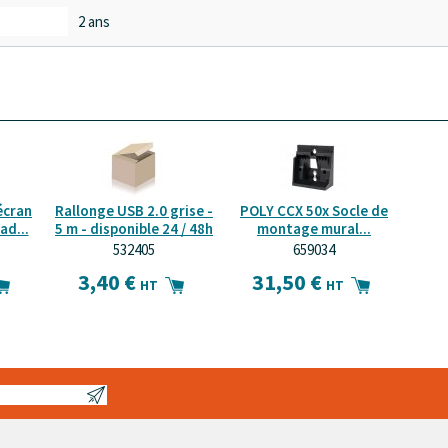
2 ans
écran
Rallonge USB 2.0 grise -
POLY CCX 50x Socle de
ad...
5 m - disponible 24 / 48h
montage mural...
532405
659034
3,40 €
31,50 €
HT
HT