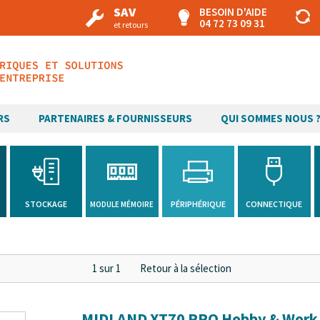
SAV
BESOIN D'AIDE
04 72 73 09 31
et retours
RS
PARTENAIRES & FOURNISSEURS
QUI SOMMES NOUS 
H
STOCKAGE
PÉRIPHÉRIQUE
CONNECTIQUE
MODULE MÉMOIRE
1 sur 1
Retour à la sélection
MIDLAND XT70 PRO Hobby & Work V