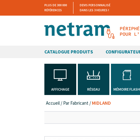
PLUS DE 300 000
DEVIS PERSONNALISÉ
RÉFÉRENCES
DANS LES 3 HEURES !
CATALOGUE PRODUITS
CONFIGURATEU
AFFICHAGE
RÉSEAU
MÉMOIRE FLAS
Accueil
/
Par Fabricant
/
MIDLAND