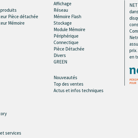
Affichage
NETR
 produits
Réseau
dans
teur Pièce détachée
Mémoire Flash
disq
teur Mémoire
Stockage
cons
Module Mémoire
Comp
Périphérique
Netr
Connectique
assu
Pièce Détachée
prix
Divers
en t
GREEN
Nouveautés
Top des ventes
Actus et infos techniques
tory
 et services