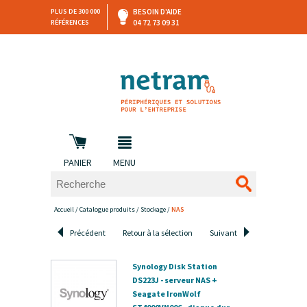
PLUS DE 300 000
BESOIN D'AIDE
RÉFÉRENCES
04 72 73 09 31
SAV
DEVIS
PERSONNALISÉ
et retours
DANS LES 3 HEURES !
PANIER
MENU
Accueil
/
Catalogue produits
/
Stockage
/
NAS
Précédent
Retour à la sélection
Suivant
Synology Disk Station
DS223J - serveur NAS +
Seagate IronWolf