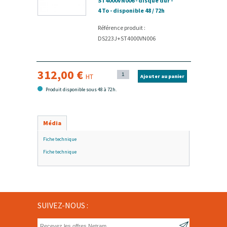
ST4000VN006 - disque dur -
4 To - disponible 48 / 72h
Référence produit :
DS223J+ST4000VN006
312,00 €
HT
Ajouter au panier
Produit disponible sous 48 à 72h.
Média
Fiche technique
Fiche technique
SUIVEZ-NOUS :