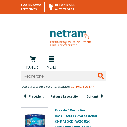
PLUS DE 300 000
BESOIN D'AIDE
RÉFÉRENCES
04 72 73 09 31
SAV
DEVIS
PERSONNALISÉ
et retours
DANS LES 3 HEURES !
PANIER
MENU
Accueil
/
Catalogue produits
/
Stockage
/
CD, DVD, BLU-RAY
Précédent
Retour à la sélection
Suivant
Pack de 2 Verbatim
DataLifePlus Professional
CD-R AZOCD-R AZO 52X