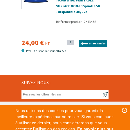
700MB WIDE PRINTABLE
SURFACE NON-IDSpindle 50
- disponible 48 / 72h
Référence produit : 2X43438
24,00 €
HT
Ajouter au panier
Produit disponible sous 48 à 72h.
SUIVEZ-NOUS :
Nous utilisons des cookies pour vous garantir la
meilleure expérience sur notre site. Si vous continuez
à utiliser ce dernier, nous considérerons que vous
Tous nos prix sont affichés en Euros hors taxe.
acceptez l'utilisation des cookies.
En savoir plus sur