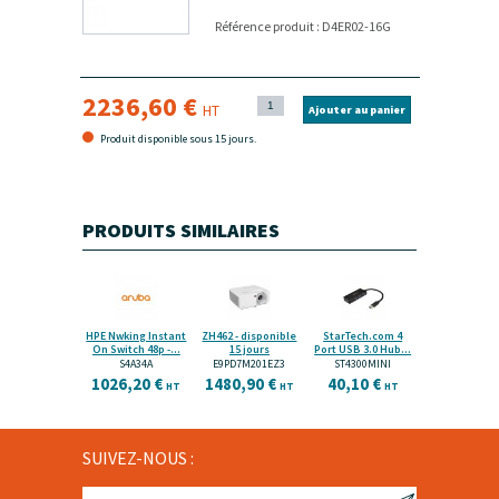
Référence produit : D4ER02-16G
2236,60 €
HT
Ajouter au panier
Produit disponible sous 15 jours.
PRODUITS SIMILAIRES
HPE Nwking Instant
ZH462 - disponible
StarTech.com 4
On Switch 48p -...
15 jours
Port USB 3.0 Hub...
S4A34A
E9PD7M201EZ3
ST4300MINI
1026,20 €
1480,90 €
40,10 €
HT
HT
HT
SUIVEZ-NOUS :