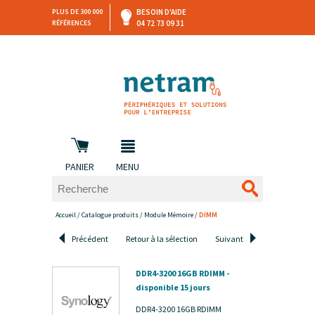
PLUS DE 300 000
BESOIN D'AIDE
RÉFÉRENCES
04 72 73 09 31
SAV
DEVIS
PERSONNALISÉ
et retours
DANS LES 3 HEURES !
PANIER
MENU
Accueil
/
Catalogue produits
/
Module Mémoire
/
DIMM
Précédent
Retour à la sélection
Suivant
DDR4-3200 16GB RDIMM -
disponible 15 jours
DDR4-3200 16GB RDIMM