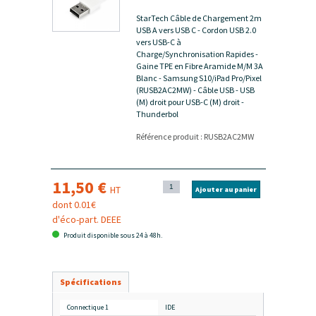
StarTech Câble de Chargement 2m
USB A vers USB C - Cordon USB 2.0
vers USB-C à
Charge/Synchronisation Rapides -
Gaine TPE en Fibre Aramide M/M 3A
Blanc - Samsung S10/iPad Pro/Pixel
(RUSB2AC2MW) - Câble USB - USB
(M) droit pour USB-C (M) droit -
Thunderbol
Référence produit : RUSB2AC2MW
11,50 €
HT
Ajouter au panier
dont 0.01€
d'éco-part. DEEE
Produit disponible sous 24 à 48h.
Spécifications
Connectique 1
IDE