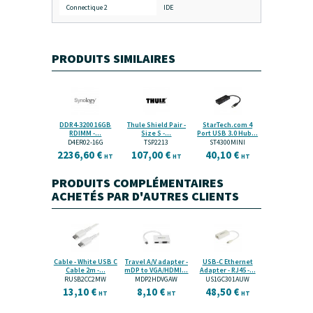
Connectique 2
IDE
PRODUITS SIMILAIRES
DDR4-3200 16GB
Thule Shield Pair -
StarTech.com 4
RDIMM -...
Size S -...
Port USB 3.0 Hub...
D4ER02-16G
TSP2213
ST4300MINI
2236,60 €
107,00 €
40,10 €
HT
HT
HT
PRODUITS COMPLÉMENTAIRES
ACHETÉS PAR D'AUTRES CLIENTS
Cable - White USB C
Travel A/V adapter -
USB-C Ethernet
Cable 2m -...
mDP to VGA/HDMI...
Adapter - RJ45 -...
RUSB2CC2MW
MDP2HDVGAW
US1GC301AUW
13,10 €
8,10 €
48,50 €
HT
HT
HT