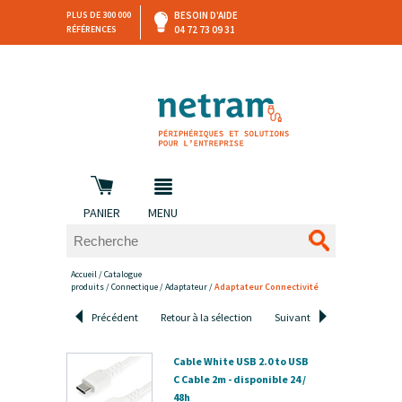
PLUS DE 300 000
BESOIN D'AIDE
RÉFÉRENCES
04 72 73 09 31
SAV
DEVIS
PERSONNALISÉ
et retours
DANS LES 3 HEURES !
PANIER
MENU
Accueil
/
Catalogue
produits
/
Connectique
/
Adaptateur
/
Adaptateur Connectivité
Précédent
Retour à la sélection
Suivant
Cable White USB 2.0 to USB
C Cable 2m - disponible 24 /
48h