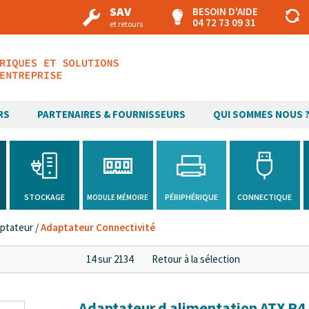
SAV
BESOIN D'AIDE
04 72 73 09 31
et retours
RS
PARTENAIRES & FOURNISSEURS
QUI SOMMES NOUS 
H
STOCKAGE
PÉRIPHÉRIQUE
CONNECTIQUE
MODULE MÉMOIRE
ptateur
/
Adaptateur Connectivité
14 sur 2134
Retour à la sélection
Adaptateur d alimentation ATX P4 