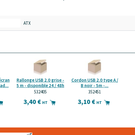
ATX
écran
Rallonge USB 2.0 grise -
Cordon USB 2.0 type A /
ad...
5 m - disponible 24 / 48h
B noir - 5m -...
532405
352451
3,40 €
3,10 €
HT
HT