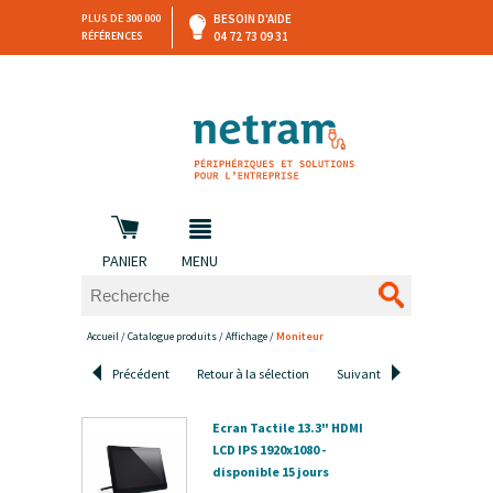
PLUS DE 300 000
BESOIN D'AIDE
RÉFÉRENCES
04 72 73 09 31
SAV
DEVIS
PERSONNALISÉ
et retours
DANS LES 3 HEURES !
PANIER
MENU
Accueil
/
Catalogue produits
/
Affichage
/
Moniteur
Précédent
Retour à la sélection
Suivant
Ecran Tactile 13.3" HDMI
LCD IPS 1920x1080 -
disponible 15 jours