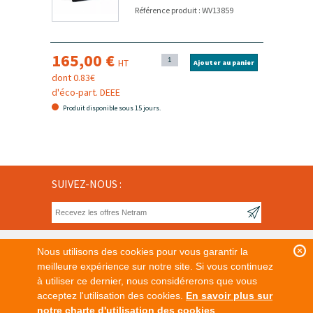
Référence produit : WV13859
165,00 €
HT
Ajouter au panier
dont 0.83€
d'éco-part. DEEE
Produit disponible sous 15 jours.
SUIVEZ-NOUS :
Nous utilisons des cookies pour vous garantir la
meilleure expérience sur notre site. Si vous continuez
à utiliser ce dernier, nous considérerons que vous
Tous nos prix sont affichés en Euros hors taxe.
acceptez l'utilisation des cookies.
En savoir plus sur
© Netram.fr 2015-2026
notre charte d'utilisation des cookies