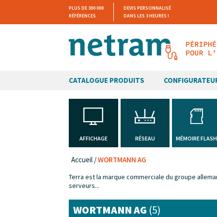
PLUS DE 300 000
DEVIS PERSONNALISÉ
RÉFÉRENCES
DANS LES 3 HEURES !
CATALOGUE PRODUITS
CONFIGURATEU
AFFICHAGE
RÉSEAU
MÉMOIRE FLAS
Accueil
/
WORTMANN AG
Terra est la marque commerciale du groupe alleman
serveurs...
WORTMANN AG
(5)