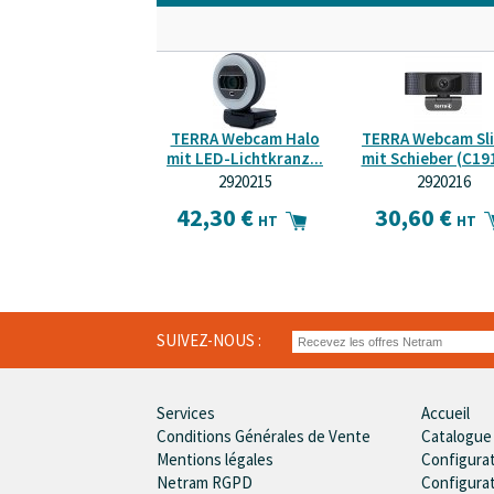
TERRA Webcam Halo
TERRA Webcam Sli
mit LED-Lichtkranz...
mit Schieber (C191
2920215
2920216
42,30 €
30,60 €
HT
HT
SUIVEZ-NOUS :
Services
Accueil
Conditions Générales de Vente
Catalogue
Mentions légales
Configura
Netram RGPD
Configura