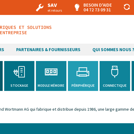
SAV
BESOIN D'AIDE
04 72 73 09 31
et retours
RS
PARTENAIRES & FOURNISSEURS
QUI SOMMES NOUS 
H
STOCKAGE
PÉRIPHÉRIQUE
CONNECTIQUE
MODULE MÉMOIRE
d Wortmann AG qui fabrique et distribue depuis 1986, une large gamme de 