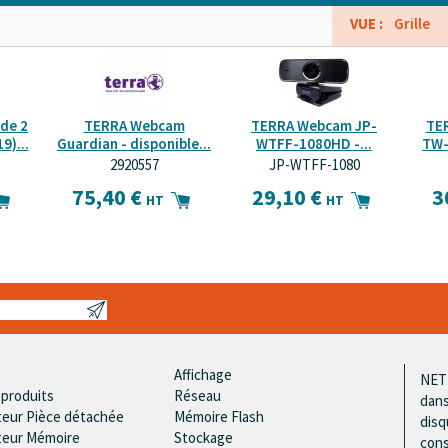
VUE :
Grille
de 2
TERRA Webcam
TERRA Webcam JP-
TE
9)...
Guardian - disponible...
WTFF-1080HD -...
TW-
2920557
JP-WTFF-1080
75,40 €
29,10 €
3
HT
HT
Affichage
NETR
 produits
Réseau
dans
teur Pièce détachée
Mémoire Flash
disq
teur Mémoire
Stockage
cons