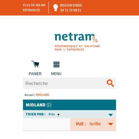
PLUS DE 300 000
BESOIN D'AIDE
RÉFÉRENCES
04 72 73 09 31
SAV
DEVIS
PERSONNALISÉ
et retours
DANS LES 3 HEURES !
PANIER
MENU
Accueil
/
MIDLAND
MIDLAND
(1)
TRIER PAR :
Prix
VUE :
Grille