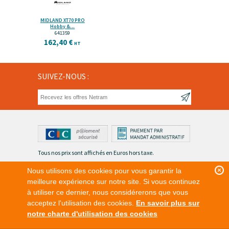
MIDLAND XT70 PRO
Hobby &...
641359
162,40 €
HT
SUIVEZ-NOUS :
Tous nos prix sont affichés en Euros hors taxe.
© Netram.fr 2015-2026
Nous utilisons des cookies pour vous garantir la
meilleure expérience sur notre site. Si vous continuez
à utiliser ce dernier, nous considérerons que vous
acceptez l'utilisation des cookies.
En savoir plus sur
notre charte d'utilisation des cookies