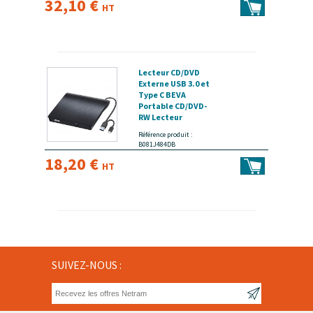
32,10 €
HT
Lecteur CD/DVD
Externe USB 3.0 et
Type C BEVA
Portable CD/DVD-
RW Lecteur
Graveur CD, Plug
Référence produit :
and Play pour PC,
B081J484DB
Laptop, Desktops -
18,20 €
disponible 24 / 48h
HT
SUIVEZ-NOUS :