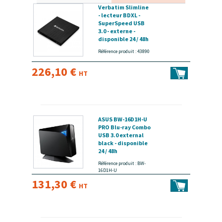
Verbatim Slimline
- lecteur BDXL -
SuperSpeed USB
3.0 - externe -
disponible 24 / 48h
Référence produit : 43890
226,10 €
HT
ASUS BW-16D1H-U
PRO Blu-ray Combo
USB 3.0 external
black - disponible
24 / 48h
Référence produit : BW-
16D1H-U
131,30 €
HT