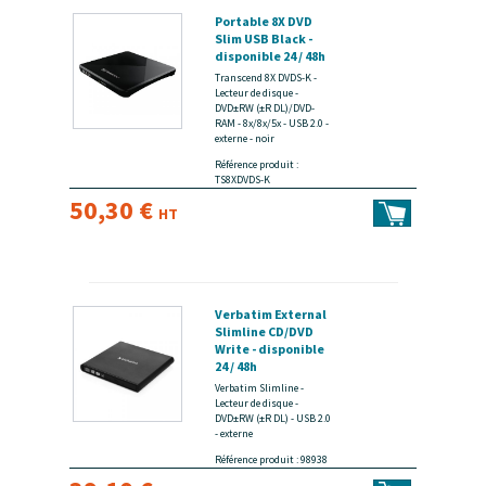
Portable 8X DVD
Slim USB Black -
disponible 24 / 48h
Transcend 8X DVDS-K -
Lecteur de disque -
DVD±RW (±R DL)/DVD-
RAM - 8x/8x/5x - USB 2.0 -
externe - noir
Référence produit :
TS8XDVDS-K
50,30 €
HT
Verbatim External
Slimline CD/DVD
Write - disponible
24 / 48h
Verbatim Slimline -
Lecteur de disque -
DVD±RW (±R DL) - USB 2.0
- externe
Référence produit : 98938