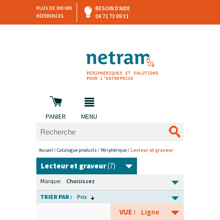
PLUS DE 300 000
BESOIN D'AIDE
RÉFÉRENCES
04 72 73 09 31
SAV
DEVIS
PERSONNALISÉ
et retours
DANS LES 3 HEURES !
PANIER
MENU
Accueil
/
Catalogue produits
/
Périphérique
/
Lecteur et graveur
Lecteur et graveur
(7)
Marque:
Choisissez
TRIER PAR :
Prix
VUE :
Ligne