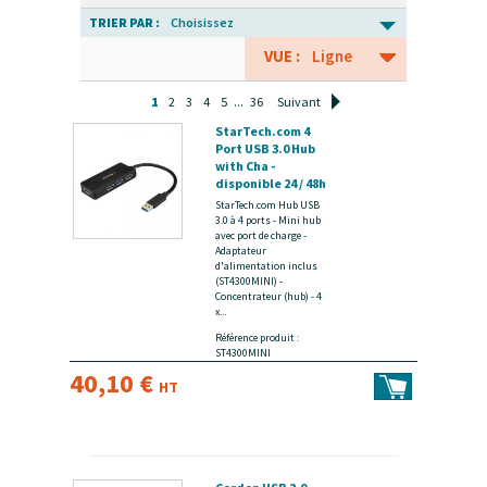
TRIER PAR :
Choisissez
VUE :
Ligne
1
2
3
4
5
...
36
Suivant
StarTech.com 4
Port USB 3.0 Hub
with Cha -
disponible 24 / 48h
StarTech.com Hub USB
3.0 à 4 ports - Mini hub
avec port de charge -
Adaptateur
d'alimentation inclus
(ST4300MINI) -
Concentrateur (hub) - 4
x...
Référence produit :
ST4300MINI
40,10 €
HT