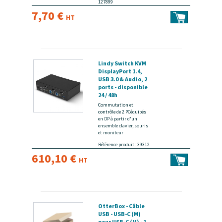
127899
7,70 €
HT
Lindy Switch KVM
DisplayPort 1.4,
USB 3.0 & Audio, 2
ports - disponible
24 / 48h
Commutation et
contrôle de 2 PCéquipés
en DP à partir d'un
ensemble clavier, souris
et moniteur
Référence produit : 39312
610,10 €
HT
OtterBox - Câble
USB - USB-C (M)
pour USB-C (M) - 1