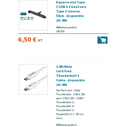
Equerre slot Type-
C USB 3.1 Gen2 vers
Type-C interne
50cm - disponible
24 / 48h
Référence produit :
146700
6,50 €
HT
2.6ft/80cm
Certified
Thunderbolt 5
Cable - disponible
24 / 48h
StarTech.com - Câble
Thunderbolt - USB-C (M)
pour USB-C (M) - USB4 /
Thunderbolt 3 /
Thunderbolt 4 /
Thunderbolt 5 /
DisplayPort 2.1 - 80 cm -
sans...
Référence produit :