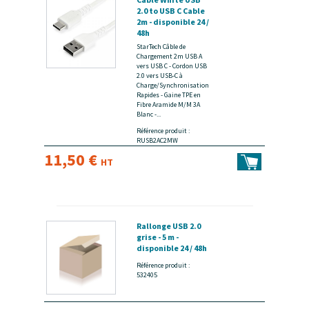
2.0 to USB C Cable
2m - disponible 24 /
48h
StarTech Câble de
Chargement 2m USB A
vers USB C - Cordon USB
2.0 vers USB-C à
Charge/Synchronisation
Rapides - Gaine TPE en
Fibre Aramide M/M 3A
Blanc -...
Référence produit :
RUSB2AC2MW
11,50 €
HT
Rallonge USB 2.0
grise - 5 m -
disponible 24 / 48h
Référence produit :
532405