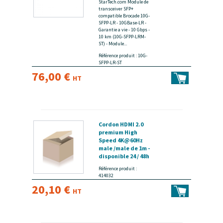
StarTech.com Module de
transceiver SFP+
compatible Brocade 10G-
SFPP-LR - 10GBase-LR -
Garantie a vie - 10 Gbps -
10 km (10G-SFPP-LRM-
ST) - Module...
Référence produit : 10G-
SFPP-LR-ST
76,00 €
HT
Cordon HDMI 2.0
premium High
Speed 4K@60Hz
male /male de 1m -
disponible 24 / 48h
Référence produit :
414032
20,10 €
HT