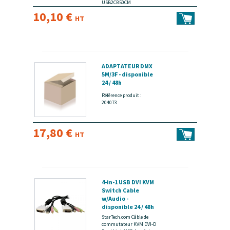
USB2CB50CM
10,10 €
HT
ADAPTATEUR DMX
5M/3F - disponible
24 / 48h
Référence produit :
204073
17,80 €
HT
4-in-1 USB DVI KVM
Switch Cable
w/Audio -
disponible 24 / 48h
StarTech.com Câble de
commutateur KVM DVI-D