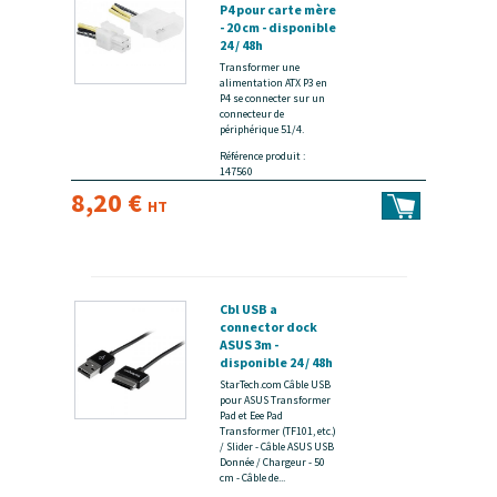
P4 pour carte mère
- 20 cm - disponible
24 / 48h
Transformer une
alimentation ATX P3 en
P4 se connecter sur un
connecteur de
périphérique 51/4.
Référence produit :
147560
8,20 €
HT
Cbl USB a
connector dock
ASUS 3m -
disponible 24 / 48h
StarTech.com Câble USB
pour ASUS Transformer
Pad et Eee Pad
Transformer (TF101, etc.)
/ Slider - Câble ASUS USB
Donnée / Chargeur - 50
cm - Câble de...