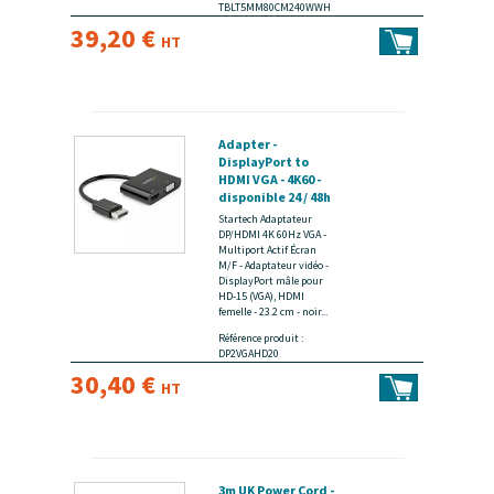
TBLT5MM80CM240WWH
39,20 €
HT
Adapter -
DisplayPort to
HDMI VGA - 4K60 -
disponible 24 / 48h
Startech Adaptateur
DP/HDMI 4K 60Hz VGA -
Multiport Actif Écran
M/F - Adaptateur vidéo -
DisplayPort mâle pour
HD-15 (VGA), HDMI
femelle - 23.2 cm - noir...
Référence produit :
DP2VGAHD20
30,40 €
HT
3m UK Power Cord -