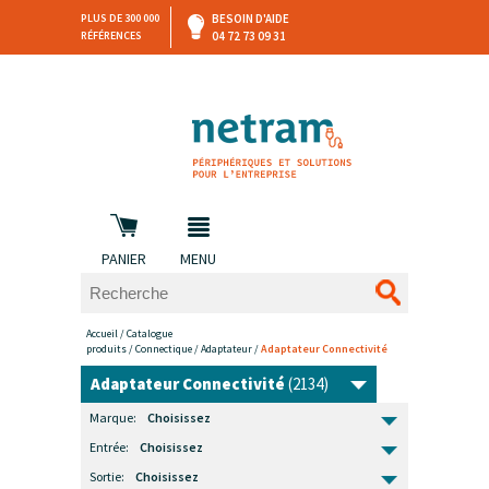
PLUS DE 300 000
BESOIN D'AIDE
RÉFÉRENCES
04 72 73 09 31
SAV
DEVIS
PERSONNALISÉ
et retours
DANS LES 3 HEURES !
PANIER
MENU
Accueil
/
Catalogue
produits
/
Connectique
/
Adaptateur
/
Adaptateur Connectivité
Adaptateur Connectivité
(2134)
Marque:
Choisissez
Entrée:
Choisissez
Sortie:
Choisissez