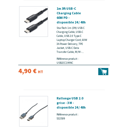
1m 3ft USB-C
Charging Cable
60W PD -
disponible 24 / 48h
StarTech 1m (3ft) USB C
Charging Cable, USB-C
Cable, USB 2.0 Type-C
Laptop Charger Cord, 60W
3A Power Delivery, TPE
Jacket, USB-C Data
Transfer Cable, M/M -...
Référence produit :
USB2CC1MNC
4,90 €
HT
Rallonge USB 2.0
grise - 3 M -
disponible 24 / 48h
Référence produit :
532509