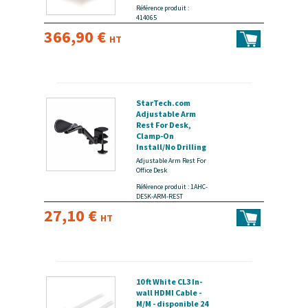
/ 48h
Référence produit :
414065
366,90 €
HT
StarTech.com
Adjustable Arm
Rest For Desk,
Clamp-On
Install/No Drilling
- Kit de montage
Adjustable Arm Rest For
(accoudoir) -
Office Desk
aluminium, acier,
Référence produit : 1AHC-
plastique - noir -
DESK-ARM-REST
montrable sur
27,10 €
bureau -
HT
disponible 24 / 48h
10 ft White CL3 In-
wall HDMI Cable -
M/M - disponible 24