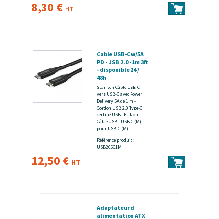
8,30 €
HT
Cable USB-C w/5A
PD - USB 2.0 - 1m 3ft
- disponible 24 /
48h
StarTech Câble USB-C
vers USB-C avec Power
Delivery 5A de 1 m -
Cordon USB 2.0 Type-C
certifié USB-IF - Noir -
Câble USB - USB-C (M)
pour USB-C (M) -...
Référence produit :
USB2C5C1M
12,50 €
HT
Adaptateur d
alimentation ATX