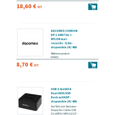
18,60 €
HT
DACOMEX CORDON
DP 1.4 METAL +
NYLON mat.
recyclés - 0,5m -
disponible 24 / 48h
Référence produit :
641832
8,70 €
HT
USB 3.0/eSATA
Dual HDD/SSD
Dock w/UASP -
disponible 24 / 48h
StarTech.com Dock pour
Disque Dur 2 baies USB
3.0, eSATA à SATA 2,5/3,5" -