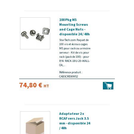
100 Pkg M5
Mounting Screws
and Cage Nuts -
disponible 24 / 48h
StarTech.com Paquet de
100 vis et écrous cages
M5 pour rack ou armoire
serveur - Kit de vis pour
rack (pack de 100) - pour
P/N: RACK-18U-20-WALL-
OA,...
Référence produit :
CABSCREWM52
74,80 €
HT
Adaptateur 2 x
RCAF vers Jack 3.5
mm - disponible 24
/ 48h