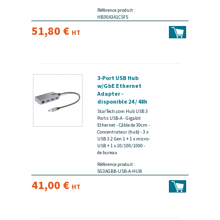
Référence produit :
HB30A3A1CSFS
51,80 €
HT
3-Port USB Hub
w/GbE Ethernet
Adapter -
disponible 24 / 48h
StarTech.com Hub USB 3
Ports USB-A - Gigabit
Ethernet - Câble de 30cm -
Concentrateur (hub) - 3 x
USB 3.2 Gen 1 + 1 x micro-
USB + 1 x 10/100/1000 -
de bureau
Référence produit :
5G3AGBB-USB-A-HUB
41,00 €
HT