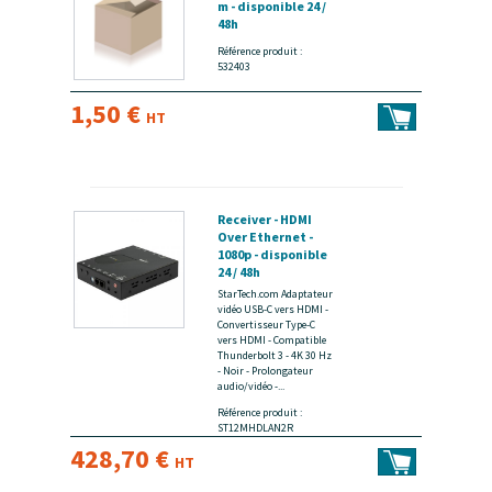
m - disponible 24 /
48h
Référence produit :
532403
1,50 €
HT
Receiver - HDMI
Over Ethernet -
1080p - disponible
24 / 48h
StarTech.com Adaptateur
vidéo USB-C vers HDMI -
Convertisseur Type-C
vers HDMI - Compatible
Thunderbolt 3 - 4K 30 Hz
- Noir - Prolongateur
audio/vidéo -...
Référence produit :
ST12MHDLAN2R
428,70 €
HT