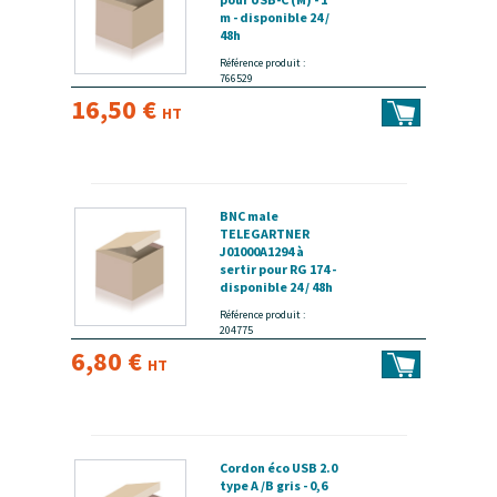
m - disponible 24 /
48h
Référence produit :
766529
16,50 €
HT
BNC male
TELEGARTNER
J01000A1294 à
sertir pour RG 174 -
disponible 24 / 48h
Référence produit :
204775
6,80 €
HT
Cordon éco USB 2.0
type A /B gris - 0,6