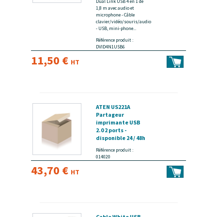
Dual Link USB 4 en 1 de
1,8 m avec audio et
microphone - Câble
clavier/vidéo/souris/audio
- USB, mini-phone...
Référence produit :
DVID4N1USB6
11,50 €
HT
ATEN US221A
Partageur
imprimante USB
2.0 2 ports -
disponible 24 / 48h
Référence produit :
014020
43,70 €
HT
Cable White USB