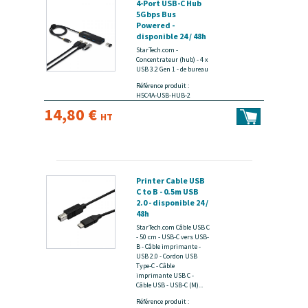
4-Port USB-C Hub
5Gbps Bus
Powered -
disponible 24 / 48h
StarTech.com -
Concentrateur (hub) - 4 x
USB 3.2 Gen 1 - de bureau
Référence produit :
H5C4A-USB-HUB-2
14,80 €
HT
Printer Cable USB
C to B - 0.5m USB
2.0 - disponible 24 /
48h
StarTech.com Câble USB C
- 50 cm - USB-C vers USB-
B - Câble imprimante -
USB 2.0 - Cordon USB
Type-C - Câble
imprimante USB C -
Câble USB - USB-C (M)...
Référence produit :