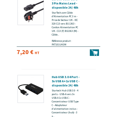
3 Pin Mains Lead -
disponible 24 / 48h
StarTech.com Câble
d'Alimentation PC 3 m -
Prise de Secteur UK - IEC
320 C13 vers BS 1363 -
Cordon Alimentation PC
UK - C13 (F) BS1363 (M) -
Câble...
Référence produit :
PXT101UK3M
7,20 €
HT
Hub USB 3.0 4 Port -
3x USB A+1x USB C -
disponible 24 / 48h
Startech Hub USB 3.0 - 4
ports - USB-A vers 3x
USB-A 1x USB-C -
Concentrateur USB Type-
C - Adaptateur
d'alimentation inclus -
Concentrateur (hub) - 3
x...