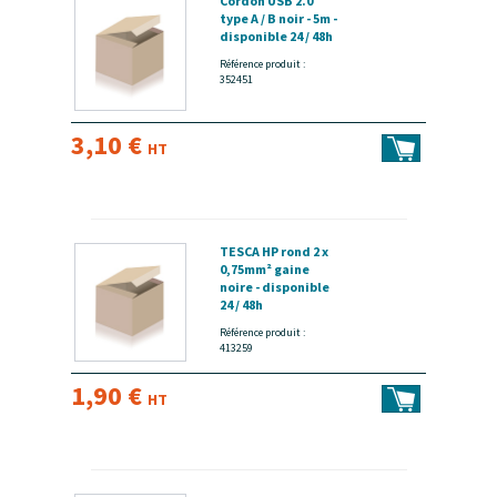
Cordon USB 2.0
type A / B noir - 5m -
disponible 24 / 48h
Référence produit :
352451
3,10 €
HT
TESCA HP rond 2 x
0,75mm² gaine
noire - disponible
24 / 48h
Référence produit :
413259
1,90 €
HT