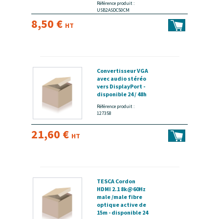
Référence produit :
USB2ASDC50CM
8,50 €
HT
Convertisseur VGA
avec audio stéréo
vers DisplayPort -
disponible 24 / 48h
Référence produit :
127358
21,60 €
HT
TESCA Cordon
HDMI 2.1 8k@60Hz
male /male fibre
optique active de
15m - disponible 24