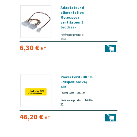
Adaptateur d
alimentation
Molex pour
ventilateur 3
broches -
disponible 24 / 48h
Référence produit :
146851
6,30 €
HT
Power Cord - UK 1m
- disponible 24 /
48h
Power Cord - UK 1m
Référence produit : 14302-
32
46,20 €
HT