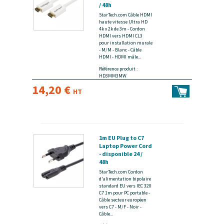
/ 48h
StarTech.com Câble HDMI
haute vitesse Ultra HD
4k x 2k de 3m - Cordon
HDMI vers HDMI CL3
pour installation murale
- M/M - Blanc - Câble
HDMI - HDMI mâle...
Référence produit :
HD3MM3MW
14,20 €
HT
1m EU Plug to C7
Laptop Power Cord
- disponible 24 /
48h
StarTech.com Cordon
d'alimentation bipolaire
standard EU vers IEC 320
C7 1m pour PC portable -
Câble secteur européen
vers C7 - M/F - Noir -
Câble...