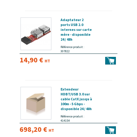
Adaptateur 2
ports USB 2.0
internes sur carte
mère - disponible
24 / 48h
Référence produit :
307822
14,90 €
HT
Extendeur
HDBT/USB 3.0 sur
cable CatX jusqu à
100m - 5 Gbps -
disponible 24 / 48h
Référence produit :
414154
698,20 €
HT