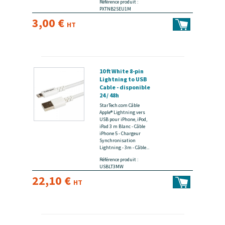
Référence produit :
PXTNB2SEU1M
3,00 €
HT
10 ft White 8-pin
Lightning to USB
Cable - disponible
24 / 48h
StarTech.com Câble
Apple® Lightning vers
USB pour iPhone, iPod,
iPad 3 m Blanc - Câble
iPhone 5 - Chargeur
Synchronisation
Lightning - 3m - Câble...
Référence produit :
USBLT3MW
22,10 €
HT