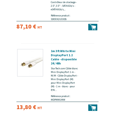
Contrôleur de stockage -
2.5", 3.5" - SATA 6Gb/s -
eSATA 6Gb/s,...
Référence produit :
SDOCK2U33EB
87,10 €
HT
1m 3 ft White Mini
DisplayPort 1.2
Cable - disponible
24 / 48h
StarTech.com Câble blanc
Mini DisplayPort 1 m -
M/M - Câble DisplayPort -
Mini DisplayPort (M)
pour Mini DisplayPort
(M) - 1 m - blanc - pour
P/N:...
Référence produit :
MDPMM1MW
13,80 €
HT